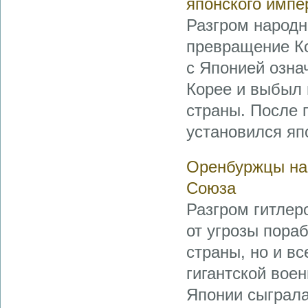
японского имп
Разгром народн
превращение Ко
с Японией означ
Корее и выбыл 
страны. После 
установился яп
Оренбуржцы на 
Союза
Разгром гитлер
от угрозы пора
страны, но и в
гигантской вое
Японии сыграла