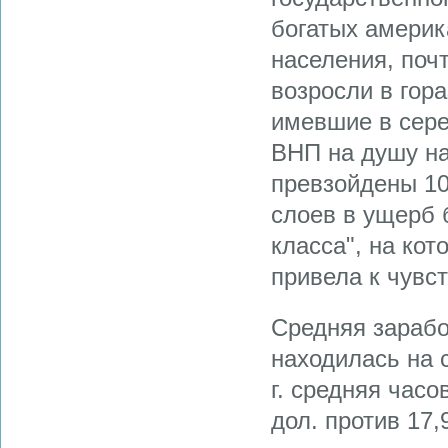
богатых америк
населения, почт
возросли в гор
имевшие в серед
ВНП на душу на
превзойде­ны 1
сло­ев в ущерб
класса", на ко
привела к чувс
Средняя заработ
находилась на 
г. средняя часо
дол. против 17,