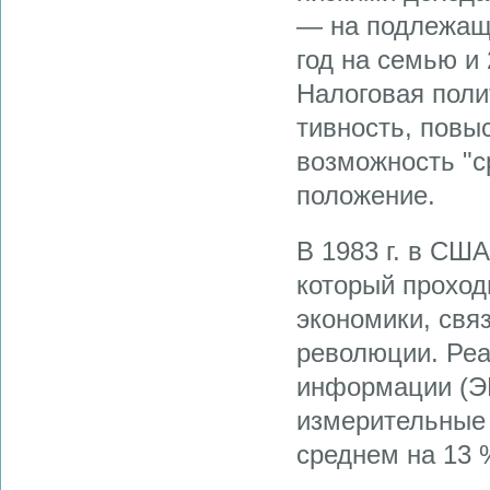
— на под­лежащ
год на семью и
Налоговая поли
тивность, повы
возможность "с
положение.
В 1983 г. в СШ
который проход
экономики, свя
революции. Реа
информации (ЭВ
измерительные 
среднем на 13 