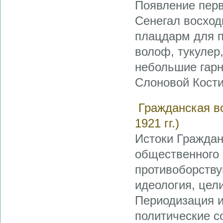
Появление перв
Сенегал восходи
плацдарм для п
волоф, тукулер,
небольшие гарн
Слоновой Кости,
Гражданская во
1921 гг.)
Истоки Граждан
общественного 
противоборству
идеология, цел
Периодизация и
политические с