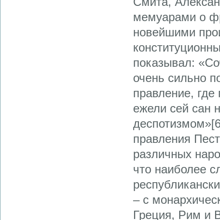
Смита, Алексан
мемуарами о фр
новейшими прои
конституционны
показывал: «Со
очень сильно п
правление, где
ежели сей сан 
деспотизмом»[6
правления Пест
различных наро
что наиболее с
республикански
– с монархичес
Греция, Рим и 