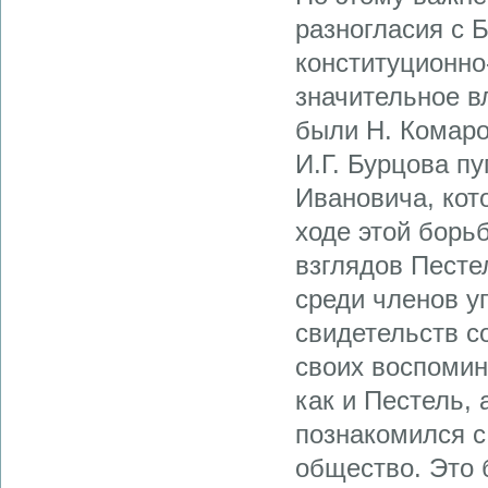
разногласия с 
конституционно
значительное в
были Н. Комаро
И.Г. Бурцова п
Ивановича, кот
ходе этой борь
взглядов Песте
среди членов у
свидетельств с
своих воспомин
как и Пестель,
познакомился с
общество. Это