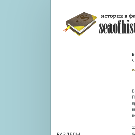
В
С
И
В
П
п
в
в
1
РАЗДЕЛЫ
о