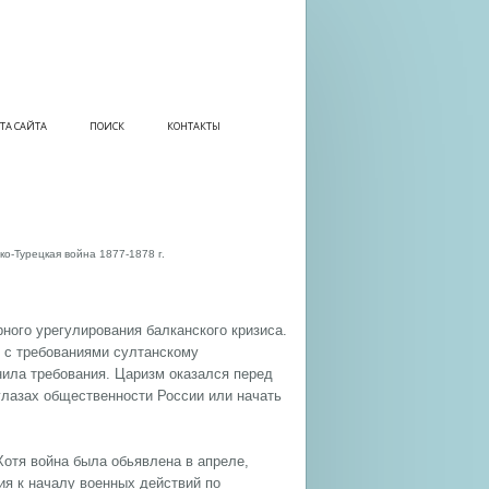
ТА САЙТА
ПОИСК
КОНТАКТЫ
ко-Турецкая война 1877-1878 г.
ного урегулирования балканского кризиса.
в с требованиями султанскому
нила требования. Царизм оказался перед
глазах общественности России или начать
 Хотя война была обьявлена в апреле,
ия к началу военных действий по