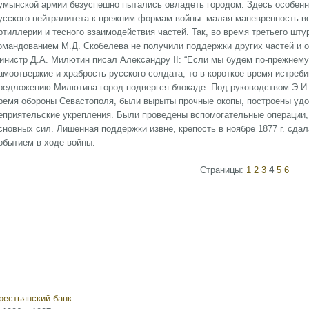
умынской армии безуспешно пытались овладеть городом. Здесь особенн
усского нейтралитета к прежним формам войны: малая маневренность во
ртиллерии и тесного взаимодействия частей. Так, во время третьего шт
омандованием М.Д. Скобелева не получили поддержки других частей и 
инистр Д.А. Милютин писал Александру II: “Если мы будем по-прежнему
амоотвержие и храбрость русского солдата, то в короткое время истре
редложению Милютина город подвергся блокаде. Под руководством Э.И.
ремя обороны Севастополя, были вырыты прочные окопы, построены уд
еприятельские укрепления. Были проведены вспомогательные операции,
сновных сил. Лишенная поддержки извне, крепость в ноябре 1877 г. сд
обытием в ходе войны.
Страницы:
1
2
3
4
5
6
рестьянский банк