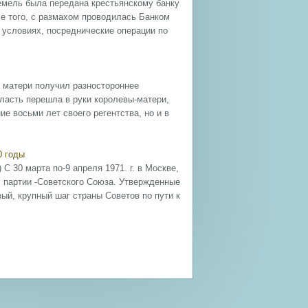
земель была передана крестьянскому банку
е того, с размахом проводилась Банком
 условиях, посреднические операции по
м матери получил разностороннее
власть перешла в руки королевы-матери,
е восьми лет своего регентства, но и в
0 годы
С 30 марта по-9 апреля 1971. г. в Москве,
 партии -Советского Союза. Утвержденные
й, крупный шаг страны Советов по пути к