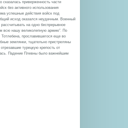
о сказалась приверженность части
йск без активного использования
урма успешные действия войск под
общий исход оказался неудачным. Военный
 рассчитывать на одно беспрерывное
бим всю нашу великолепную армию”. По
 Тотлебена, прославившегося еще во
обные землянки, тщательно пристреляны
 отрезавшие турецкую крепость от
алась. Падение Плевны было важнейшим