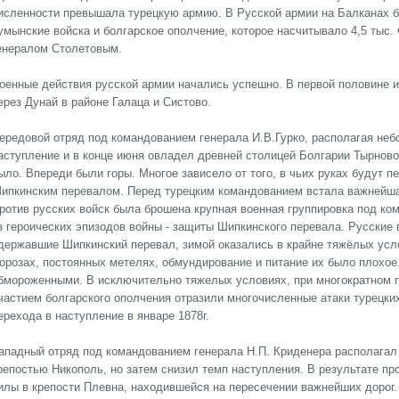
исленности превышала турецкую армию. В Русской армии на Балканах б
умынские войска и болгарское ополчение, которое насчитывало 4,5 тыс.
енералом Столетовым.
оенные действия русской армии начались успешно. В первой половине и
ерез Дунай в районе Галаца и Систово.
ередовой отряд под командованием генерала И.В.Гурко, располагая не
аступление и в конце июня овладел древней столицей Болгарии Тырново.
ыло. Впереди были горы. Многое зависело от того, в чьих руках будут 
ипкинским перевалом. Перед турецким командованием встала важнейша
ротив русских войск была брошена крупная военная группировка под к
з героических эпизодов войны - защиты Шипкинского перевала. Русские 
державшие Шипкинский перевал, зимой оказались в крайне тяжёлых усл
орозах, постоянных метелях, обмундирование и питание их было плохое
бмороженными. В исключительно тяжелых условиях, при многократном п
частием болгарского ополчения отразили многочисленные атаки турецки
ерехода в наступление в январе 1878г.
ападный отряд под командованием генерала Н.П. Криденера располага
репостью Никополь, но затем снизил темп наступления. В результате пр
илы в крепости Плевна, находившейся на пересечении важнейших дорог.