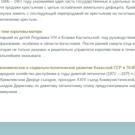
 1906 – 1907 году указаниями царя часть государственных и удельных 
ля продажи крестьянам с целью ослабления земельного дефицита. Кром
окупка земель с последующей перепродажей их крестьянам на льготных
величению крестьян ...
 тени королевы-матери
тарший из детей Людовика VIII и Бланки Кастильской, под руководство
бразование, особенно в области богословия. После ранней смерти отца 
оторая не только разумно и решительно управляла королевством в течени
альнейшем оказывала ...
кономическое и социально-политическое развитие Казахской ССР в 70-8
ародное хозяйство республики в годы девятой пятилетки (1971 —1975 гг.) 
 Кремлевском Дворце съездов, проходил XXIV съезд Коммунистической,
ъездом Директивы по девятому пятилетнему плану предусматривали новы
оммунизм ...