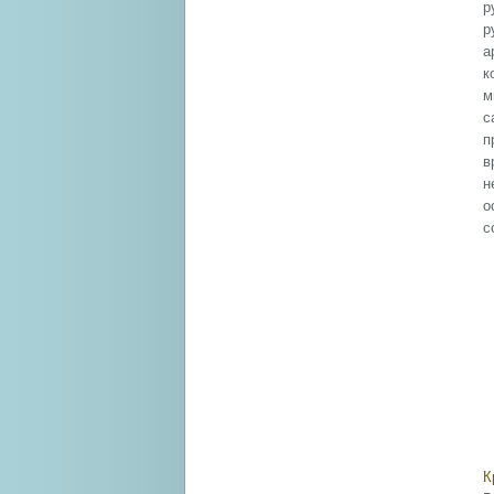
р
р
а
к
м
с
п
в
н
о
с
К