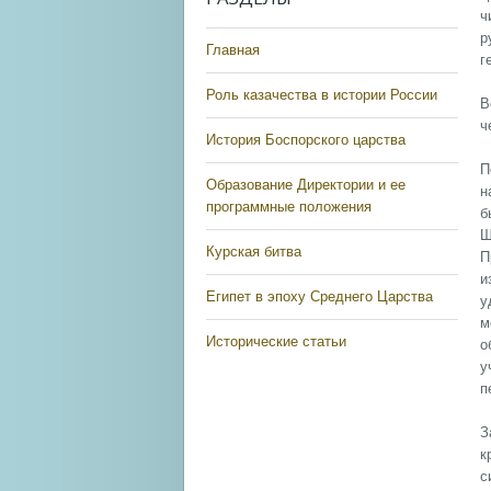
ч
р
Главная
г
Роль казачества в истории России
В
ч
История Боспорского царства
П
Образование Директории и ее
н
программные положения
б
Ш
Курская битва
П
и
Египет в эпоху Среднего Царства
у
м
Исторические статьи
о
у
п
З
к
с