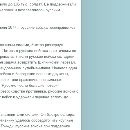
ыло до 185 тыс. солдат. Её поддерживали
 человек и возглавлялось русским
юня 1877 г. русские войска переправились
большими силами, быстро развернул
 Потерь в русских войсках практически не
перевалы. 7 июля русские войска овладели
я задача возвратить Шипкинский перевал.
омандованием сулейман-паши. Начался один
войска и болгарские военные дружины,
овиях: они сражались при сильных
. Русские несли большие потери
ревосходстве противника, русские войска с
х войск и удержали перевал вплоть до
л знаменитыми силами. Он быстро овладел
отивнику удалось сосредоточить крупные
 Трижды русские войска при поддержке