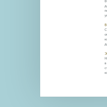
В
д
п
у
В
С
о
к
д
Э
Н
в
с
к