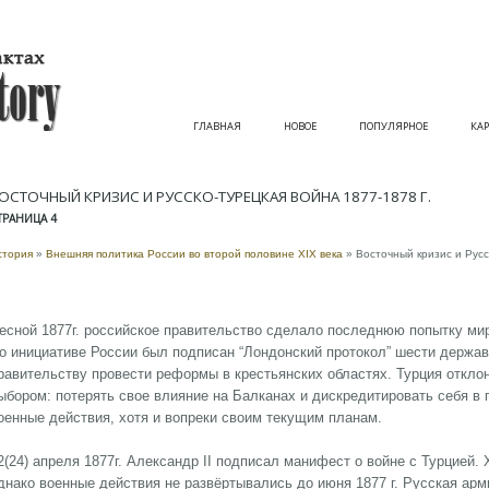
ГЛАВНАЯ
НОВОЕ
ПОПУЛЯРНОЕ
КАР
ОСТОЧНЫЙ КРИЗИС И РУССКО-ТУРЕЦКАЯ ВОЙНА 1877-1878 Г.
ТРАНИЦА 4
стория
»
Внешняя политика России во второй половине XIX века
» Восточный кризис и Русс
есной 1877г. российское правительство сделало последнюю попытку мир
о инициативе России был подписан “Лондонский протокол” шести держа
равительству провести реформы в крестьянских областях. Турция откло
ыбором: потерять свое влияние на Балканах и дискредитировать себя в 
оенные действия, хотя и вопреки своим текущим планам.
2(24) апреля 1877г. Александр II подписал манифест о войне с Турцией.
днако военные действия не развёртывались до июня 1877 г. Русская арм