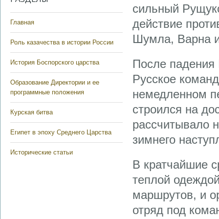
сильный Рущукс
действие проти
Главная
Шумла, Варна и
Роль казачества в истории России
После падения
История Боспорского царства
Русское команд
Образование Директории и ее
немедленном пе
программные положения
строился на до
Курская битва
рассчитывало н
Египет в эпоху Среднего Царства
зимнего наступ
Исторические статьи
В кратчайшие с
теплой одеждой
маршрутов, и о
отряд под кома