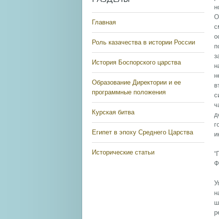
н
О
Главная
с
о
Роль казачества в истории России
п
з
История Боспорского царства
н
н
Образование Директории и ее
в
программные положения
с
ч
Курская битва
д
г
Египет в эпоху Среднего Царства
и
Исторические статьи
“
Ф
У
н
ш
р