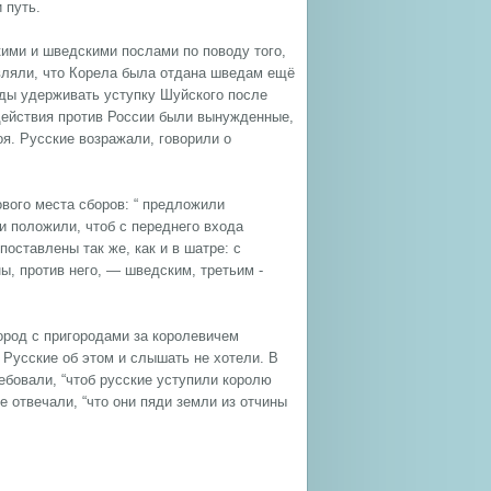
 путь.
кими и шведскими послами по поводу того,
вляли, что Корела была отдана шведам ещё
еды удерживать уступку Шуйского после
действия против России были вынужденные,
я. Русские возражали, говорили о
вого места сборов: “ предложили
и положили, чтоб с переднего входа
оставлены так же, как и в шатре: с
ы, против него, — шведским, третьим -
ород с пригородами за королевичем
 Русские об этом и слышать не хотели. В
ебовали, “чтоб русские уступили королю
е отвечали, “что они пяди земли из отчины