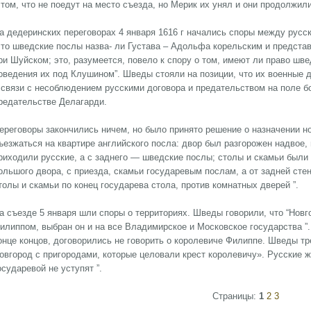
 том, что не поедут на место съезда, но Мерик их унял и они продолжили
а дедеринских переговорах 4 января 1616 г начались споры между русс
что шведские послы назва- ли Густава – Адольфа корельским и предста
ри Шуйском; это, разумеется, повело к спору о том, имеют ли право шв
оведения их под Клушином”. Шведы стояли на позиции, что их военные 
 связи с несоблюдением русскими договора и предательством на поле бо
редательстве Делагарди.
ереговоры закончились ничем, но было принято решение о назначении но
ъезжаться на квартире английского посла: двор был разгорожен надвое, 
риходили русские, а с заднего — шведские послы; столы и скамьи были п
ольшого двора, с приезда, скамьи государевым послам, а от задней стен
толы и скамьи по конец государева стола, против комнатных дверей ”.
а съезде 5 января шли споры о территориях. Шведы говорили, что “Новг
илиппом, выбран он и на все Владимирское и Московское государства ”.
онце концов, договорились не говорить о королевиче Филиппе. Шведы тр
овгород с пригородами, которые целовали крест королевичу». Русские ж
осударевой не уступят ”.
Страницы:
1
2
3