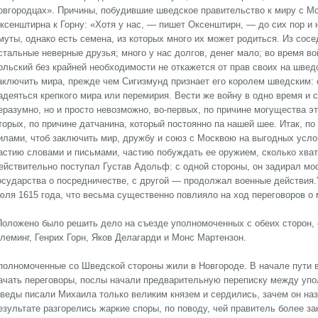
овгородцах». Причины, побудившие шведское правительство к миру с М
ксенштирна к Горну: «Хотя у нас, — пишет Оксенштирн, — до сих пор и
муты, однако есть семена, из которых много их может родиться. Из сос
стальные неверные друзья; много у нас долгов, денег мало; во время в
ольский без крайней необходимости не откажется от прав своих на швед
аключить мира, прежде чем Сигизмунд признает его королем шведским:
адеяться крепкого мира или перемирия. Вести же войну в одно время и
еразумно, но и просто невозможно, во-первых, по причине могущества эт
торых, по причине датчанина, который постоянно па нашей шее. Итак, п
илами, чтоб заключить мир, дружбу и союз с Москвою на выгодных усло
астию словами и письмами, частию побуждать ее оружием, сколько хватит
ействительно поступал Густав Адольф: с одной стороны, он задирал мос
осударства о посредничестве, с другой — продолжал военные действия.”
юля 1615 года, что весьма существенно повлияло на ход переговоров о 
Положено было решить дело на съезде уполномоченных с обеих сторон,
леминг, Генрих Горн, Яков Делагарди и Монс Мартензон.
полномоченные со Шведской стороны жили в Новгороде. В начале пути 
ачать переговоры, послы начали предварительную переписку между упо
веды писали Михаила только великим князем и сердились, зачем он на
езультате разгорелись жаркие споры, по поводу, чей правитель более з