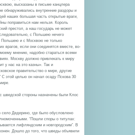
осквою, высказаны в письме канцлера
 не обнаруживались внутренние раздоры и
едей наших большая часть открытые враги,
ойны поправиться нам нельзя. Король
ский престол, а наш государь не может
 следовательно, с Польшею нечего
 с Польшею и с Москвою не только
их врагов, если они соединятся вместе, во-
о моему мнению, надобно стараться всеми
виях. Москву должно привлекать к миру
 у нас на это казны». Так и
ковское правительство о мире, другие
 С этой целью он начал осаду Пскова 30
мире.
 с шведской стороны назначены были Клос
в село Дедерино, где было обусловлено
лномоченными. “Пошли споры о титулах:
зывается лифляндским и новгородским”. В
аконен. Дошло до того, что шведы объявили