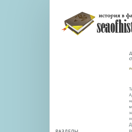
Д
С
И
Т
А
н
м
з
х
Д
РАЗДЕЛЫ
р