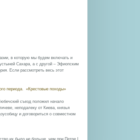
азии, в которую мы будем включать и
устыней Сахара, а с другой – Эфиопским
рия. Если рассмотреть весь этот
ого периода. «Крестовые походы»
 Любечский съезд положил начало
тичеве, неподалеку от Киева, князья
доусобицу и договориться о совместном
тво их было не больше, чем при Петре I,