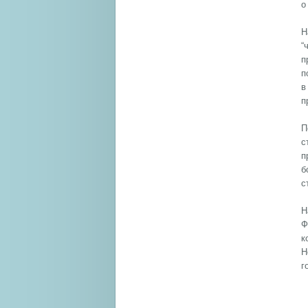
о
Н
“
п
п
в
п
П
с
п
б
с
Н
Ф
к
Н
г