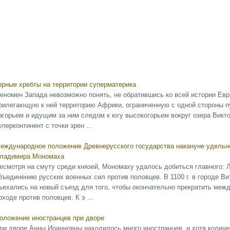
орные хребты на территории суперматерика
еномен Запада невозможно понять, не обратившись ко всей истории Евр
рилегающую к ней территорию Африки, ограниченную с одной стороны п
агорьем и идущим за ним следом к югу высокогорьем вокруг озера Викто
уперконтинент с точки зрен ...
еждународное положение Древнерусского государства накануне удельн
ладимира Мономаха
есмотря на смуту среди князей, Мономаху удалось добиться главного:
бъединению русских военных сил против половцев. В 1100 г. в городе Ви
ъехались на новый съезд для того, чтобы окончательно прекратить меж
оходе против половцев. К э ...
оложение иностранцев при дворе
ри дворе Анны Иоанновны находилось много иностранцев, и хотя количес