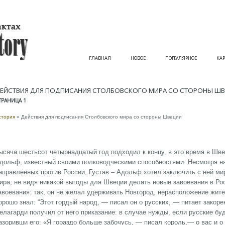
ГЛАВНАЯ
НОВОЕ
ПОПУЛЯРНОЕ
КАР
ЕЙСТВИЯ ДЛЯ ПОДПИСАНИЯ СТОЛБОВСКОГО МИРА СО СТОРОНЫ Ш
ТРАНИЦА 1
стория
» Действия для подписания Столбовского мира со стороны Швеции
ысяча шестьсот четырнадцатый год подходил к концу, в это время в Шве
дольф, известный своими полководческими способностями. Несмотря н
аправленных против России, Густав – Адольф хотел заключить с ней мир
ира, не видя никакой выгоды для Швеции делать новые завоевания в Ро
авоевания: так, он не желал удерживать Новгород, нерасположение жит
орошо знал: “Этот гордый народ, — писал он о русских, — питает закор
елагарди получил от него приказание: в случае нужды, если русские бу
азоривши его: «Я гораздо больше забочусь, — писал король,— о вас и о