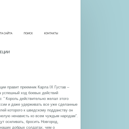
ТА САЙТА
ПОИСК
КОНТАКТЫ
ВЕЦИИ
ции правит преемник Карла IX Густав –
а успешный ход боевых действий
: ” Король действительно желал этого
ссии и даже удерживать все уже сделанные
елей которого к шведскому подданству он
енелую ненависть ко всем чуждым народам”.
дут осиливать, бросить Новгород,
 наших добрых солдатах, чем о