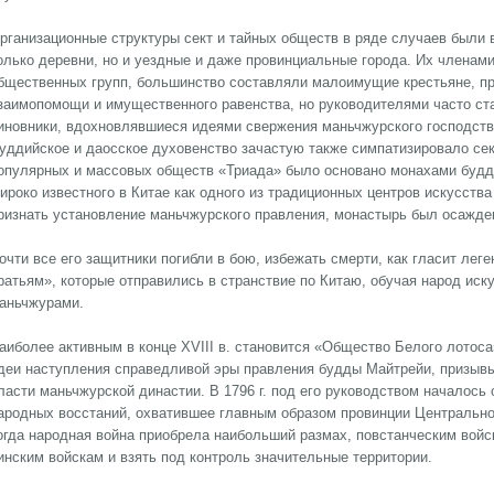
рганизационные структуры сект и тайных обществ в ряде случаев были
олько деревни, но и уездные и даже провинциальные города. Их членам
бщественных групп, большинство составляли малоимущие крестьяне, п
заимопомощи и имущественного равенства, но руководителями часто ст
иновники, вдохновлявшиеся идеями свержения маньчжурского господства
уддийское и даосское духовенство зачастую также симпатизировало сек
опулярных и массовых обществ «Триада» было основано монахами будд
ироко известного в Китае как одного из традиционных центров искусства
ризнать установление маньчжурского правления, монастырь был осажде
очти все его защитники погибли в бою, избежать смерти, как гласит лег
ратьям», которые отправились в странствие по Китаю, обучая народ иску
аньчжурами.
аиболее активным в конце XVIII в. становится «Общество Белого лотоса
деи наступления справедливой эры правления будды Майтрейи, призыв
ласти маньчжурской династии. В 1796 г. под его руководством началось 
ародных восстаний, охватившее главным образом провинции Центрального
огда народная война приобрела наибольший размах, повстанческим войс
инским войскам и взять под контроль значительные территории.