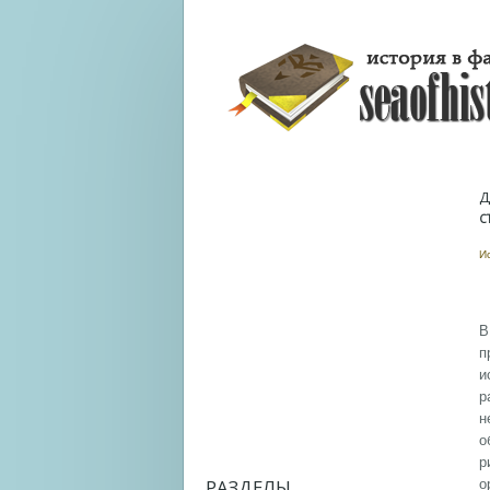
Д
С
И
В
п
и
р
н
о
р
РАЗДЕЛЫ
о