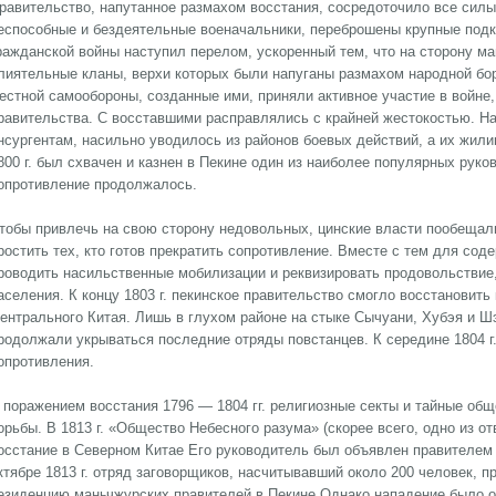
равительство, напутанное размахом восстания, сосредоточило все сил
еспособные и бездеятельные военачальники, переброшены крупные подкр
ражданской войны наступил перелом, ускоренный тем, что на сторону м
лиятельные кланы, верхи которых были напуганы размахом народной бо
естной самообороны, созданные ими, приняли активное участие в войне
равительства. С восставшими расправлялись с крайней жестокостью. Н
нсургентам, насильно уводилось из районов боевых действий, а их жил
800 г. был схвачен и казнен в Пекине один из наиболее популярных рук
опротивление продолжалось.
тобы привлечь на свою сторону недовольных, цинские власти пообещали
ростить тех, кто готов прекратить сопротивление. Вместе с тем для с
роводить насильственные мобилизации и реквизировать продовольствие,
аселения. К концу 1803 г. пекинское правительство смогло восстановить
ентрального Китая. Лишь в глухом районе на стыке Сычуани, Хубэя и Ш
родолжали укрываться последние отряды повстанцев. К середине 1804 г
опротивления.
 поражением восстания 1796 — 1804 гг. религиозные секты и тайные общ
орьбы. В 1813 г. «Общество Небесного разума» (скорее всего, одно из о
осстание в Северном Китае Его руководитель был объявлен правителем 
ктябре 1813 г. отряд заговорщиков, насчитывавший около 200 человек, 
езиденцию маньчжурских правителей в Пекине Однако нападение было о