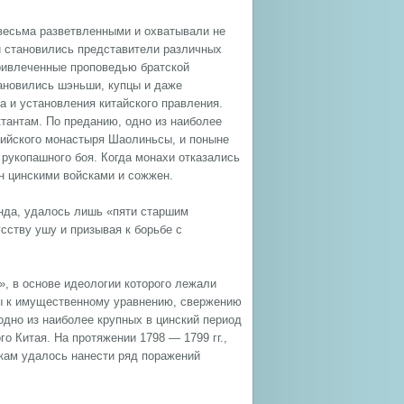
 весьма разветвленными и охватывали не
и становились представители различных
ривлеченные проповедью братской
ановились шэньши, купцы и даже
 и установления китайского правления.
тантам. По преданию, одно из наиболее
ийского монастыря Шаолиньсы, и поныне
 рукопашного боя. Когда монахи отказались
н цинскими войсками и сожжен.
енда, удалось лишь «пяти старшим
сству ушу и призывая к борьбе с
», в основе идеологии которого лежали
ы к имущественному уравнению, свержению
одно из наиболее крупных в цинский период
 Китая. На протяжении 1798 — 1799 гг.,
кам удалось нанести ряд поражений