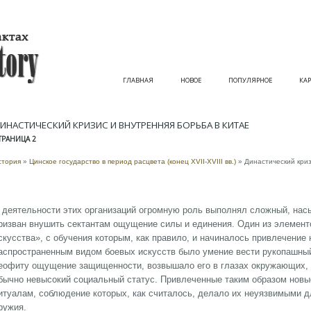
ГЛАВНАЯ
НОВОЕ
ПОПУЛЯРНОЕ
КАР
ИНАСТИЧЕСКИЙ КРИЗИС И ВНУТРЕННЯЯ БОРЬБА В КИТАЕ
ТРАНИЦА 2
стория
»
Цинское государство в период расцвета (конец XVII-XVIII вв.)
» Династический криз
 деятельности этих организаций огромную роль выполнял сложный, на
ризван внушить сектантам ощущение силы и единения. Один из элемент
скусства», с обучения которым, как правило, и начиналось привлечение
аспространенным видом боевых искусств было умение вести рукопашный
еофиту ощущение защищенности, возвышало его в глазах окружающих, ч
бычно невысокий социальный статус. Привлеченные таким образом нов
итуалам, соблюдение которых, как считалось, делало их неуязвимыми д
ружия.