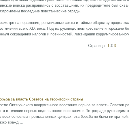
инские войска расправились с восставшими, их предводителе был схваче
азгромлены последние повстанческие отряды.
есмотря на поражения, религиозные секты и тайные обществу продолжа
ротяжении всего ХIХ века. Под их руководством крестьяне и горожане б
ребуя сокращения налогов и повинностей, ликвидации коррумпированног
Страницы:
1
2
3
орьба за власть Советов на территории страны
осле Октябрьского вооруженного восстания борьба за власть Советов р
отя в течение первых недель после восстания в Петрограде руководимы
о всех основных промышленных центрах, эта борьба не была ни краткой,
езко вражд ...