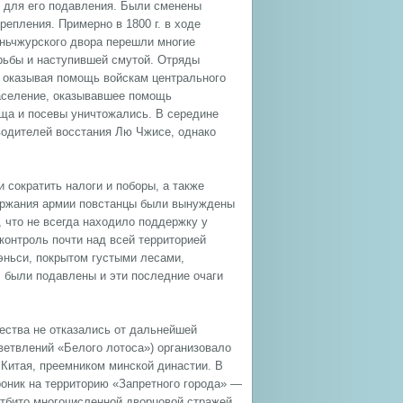
ы для его подавления. Были сменены
епления. Примерно в 1800 г. в ходе
аньчжурского двора перешли многие
рьбы и наступившей смутой. Отряды
, оказывая помощь войскам центрального
аселение, оказывавшее помощь
ища и посевы уничтожались. В середине
оводителей восстания Лю Чжисе, однако
 сократить налоги и поборы, а также
одержания армии повстанцы были вынуждены
 что не всегда находило поддержку у
 контроль почти над всей территорией
эньси, покрытом густыми лесами,
. были подавлены и эти последние очаги
ества не отказались от дальнейшей
тветвлений «Белого лотоса») организовало
Китая, преемником минской династии. В
проник на территорию «Запретного города» —
тбито многочисленной дворцовой стражей.