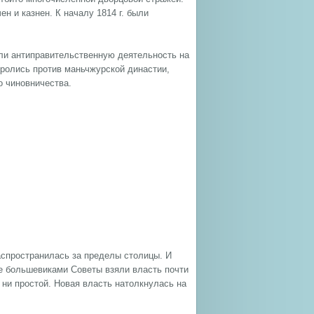
н и казнен. К началу 1814 г. были
ли антиправительственную деятельность на
оролись против маньчжурской династии,
о чиновничества.
аспространилась за пределы столицы. И
е большевиками Советы взяли власть почти
 ни простой. Новая власть натолкнулась на