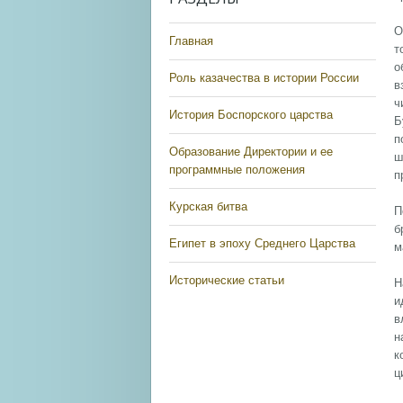
О
Главная
т
о
Роль казачества в истории России
в
ч
История Боспорского царства
Б
п
Образование Директории и ее
ш
программные положения
п
Курская битва
П
б
Египет в эпоху Среднего Царства
м
Исторические статьи
Н
и
в
н
к
ц