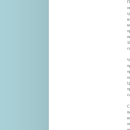
П
н
г
в
м
п
и
1
с
Ч
п
п
н
Ц
п
с
С
б
в
о
р