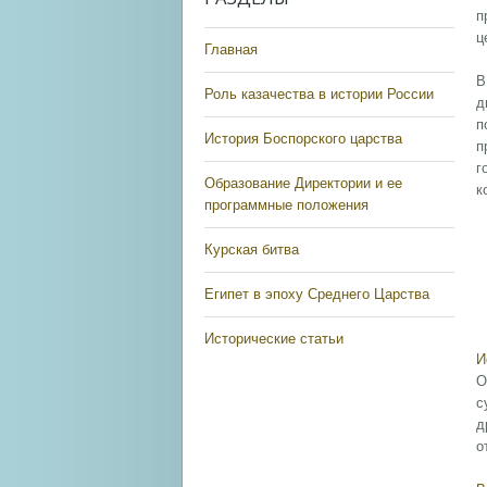
п
ц
Главная
В
Роль казачества в истории России
д
п
История Боспорского царства
п
г
Образование Директории и ее
к
программные положения
Курская битва
Египет в эпоху Среднего Царства
Исторические статьи
И
О
с
д
о