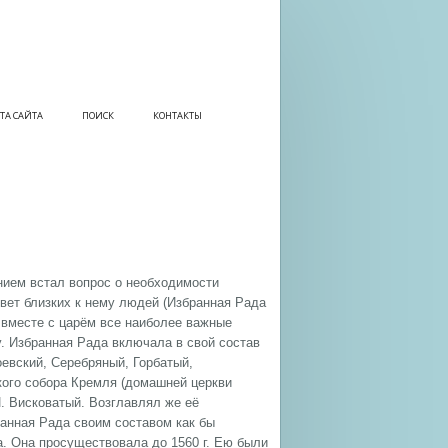
ТА САЙТА
ПОИСК
КОНТАКТЫ
нием встал вопрос о необходимости
овет близких к нему людей (Избранная Рада
 вместе с царём все наиболее важные
. Избранная Рада включала в свой состав
оевский, Серебряный, Горбатый,
ого собора Кремля (домашней церкви
И. Висковатый. Возглавлял же её
ранная Рада своим составом как бы
. Она просуществовала до 1560 г. Ею были