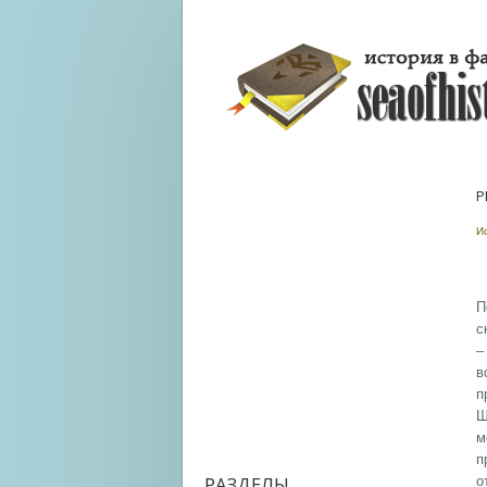
Р
И
П
с
–
в
п
Ш
м
п
РАЗДЕЛЫ
о