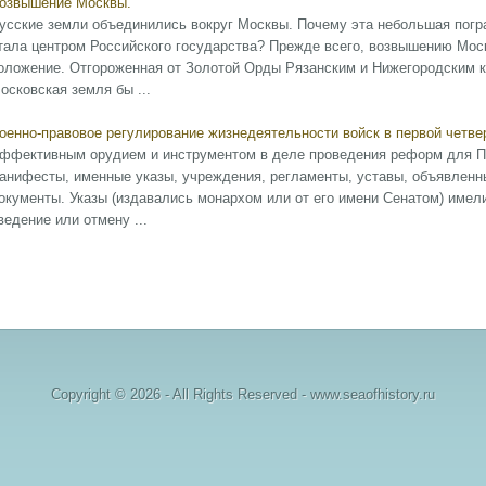
озвышение Москвы.
усские земли объединились вокруг Москвы. Почему эта небольшая погр
тала центром Российского государства? Прежде всего, возвышению Мос
оложение. Отгороженная от Золотой Орды Рязанским и Нижегородским к
осковская земля бы ...
оенно-правовое регулирование жизнедеятельности войск в первой четвер
ффективным орудием и инструментом в деле проведения реформ для Пет
анифесты, именные указы, учреждения, регламенты, уставы, объявленны
окументы. Указы (издавались монархом или от его имени Сенатом) имел
ведение или отмену ...
Copyright © 2026 - All Rights Reserved - www.seaofhistory.ru