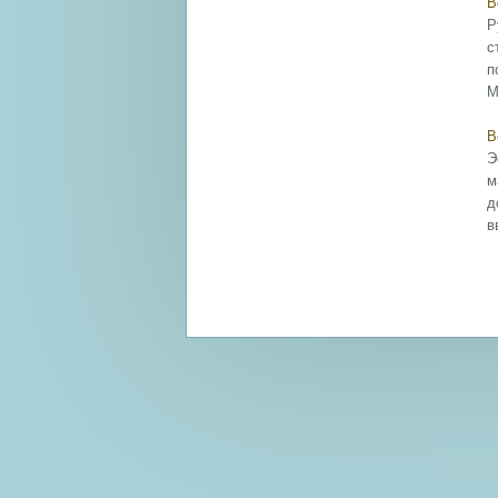
В
Р
с
п
М
В
Э
м
д
в