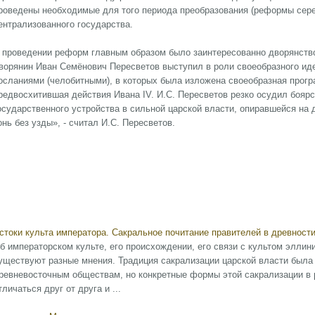
роведены необходимые для того периода преобразования (реформы сере
ентрализованного государства.
 проведении реформ главным образом было заинтересованно дворянство
ворянин Иван Семёнович Пересветов выступил в роли своеобразного иде
осланиями (челобитными), в которых была изложена своеобразная прогр
редвосхитившая действия Ивана IV. И.С. Пересветов резко осудил бояр
осударственного устройства в сильной царской власти, опиравшейся на д
онь без узды», - считал И.С. Пересветов.
стоки культа императора. Сакральное почитание правителей в древност
б императорском культе, его происхождении, его связи с культом эллини
уществуют разные мнения. Традиция сакрализации царской власти была
ревневосточным обществам, но конкретные формы этой сакрализации в 
тличаться друг от друга и ...