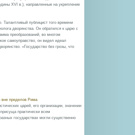
дины ХVI в.), направленные на укрепление
. Талантливый публицист того времени
олога дворянства. Он обратился к царю с
амма преобразований, во многом
ское самоуправство, он видел идеал
ворянство. «Государство без грозы, что
и вне пределов Рима
стических царей, его организации, значении
 присуща практически всем
разных государствах могли существенно