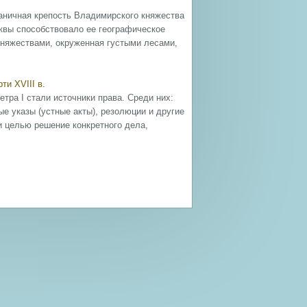
аничная крепость Владимирского княжества
квы способствовало ее географическое
няжествами, окруженная густыми лесами,
ти XVIII в.
ра I стали источники права. Среди них:
е указы (устные акты), резолюции и другие
и целью решение конкретного дела,