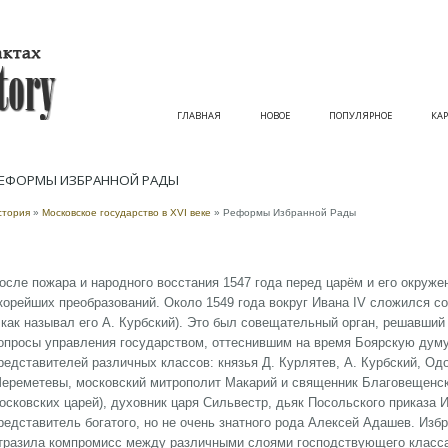
ГЛАВНАЯ
НОВОЕ
ПОПУЛЯРНОЕ
КАР
ЕФОРМЫ ИЗБРАННОЙ РАДЫ
стория
»
Московское государство в XVI веке
» Реформы Избранной Рады
осле пожара и народного восстания 1547 года перед царём и его окруже
корейших преобразований. Около 1549 года вокруг Ивана IV сложился с
 как называл его А. Курбский). Это был совещательный орган, решавший
опросы управления государством, оттеснившим на время Боярскую думу
редставителей различных классов: князья Д. Курлятев, А. Курбский, Од
ереметевы, московский митрополит Макарий и священник Благовещенск
осковских царей), духовник царя Сильвестр, дьяк Посольского приказа 
редставитель богатого, но не очень знатного рода Алексей Адашев. Изб
тразила компромисс между различными слоями господствующего класса