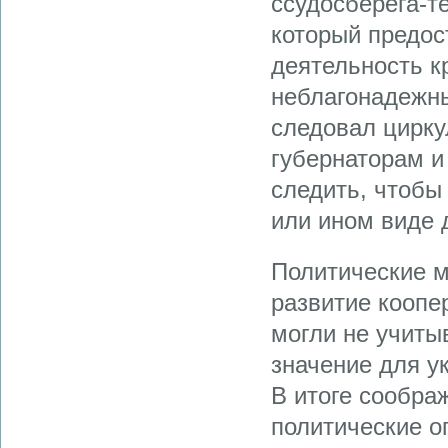
ссудосберега-т
который предос
деятельность к
неблагонадежны
следовал цирку
губернаторам и
следить, чтобы
или ином виде 
Политические м
развитие коопе
могли не учиты
значение для у
В итоге сообра
политические о