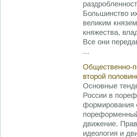
раздробленност
Большинство их
великим князем
княжества, вла
Все они переда
...
Общественно-по
второй половин
Основные тенде
России в пореф
формирования 
пореформенный
движение. Прав
идеология и дв