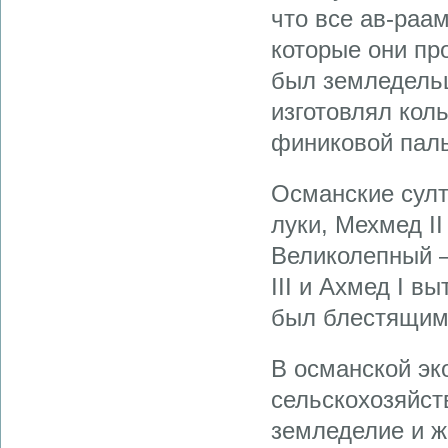
что все ав-раа
которые они пр
был земледель
изготовлял кол
финиковой пал
Османские султ
луки, Мехмед I
Великолепный —
III и Ахмед I в
был блестящим 
В османской эк
сельскохозяйст
земледелие и ж