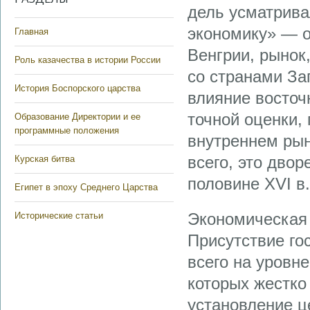
дель усматрива
экономику» — о
Главная
Венгрии, рынок
Роль казачества в истории России
со странами Зап
История Боспорского царства
влияние восточ
точной оценки,
Образование Директории и ее
программные положения
внутреннем рын
всего, это двор
Курская битва
половине XVI в
Египет в эпоху Среднего Царства
Экономическая 
Исторические статьи
Присутствие го
всего на уровн
которых жестко
установление ц