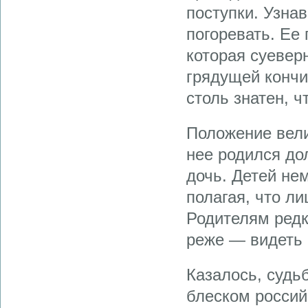
поступки. Узнав
погоревать. Ее
которая суевер
грядущей кончи
столь знатен, ч
Положение вели
нее родился до
дочь. Детей не
полагая, что л
Родителям редко
реже — видеть 
Казалось, судь
блеском россий