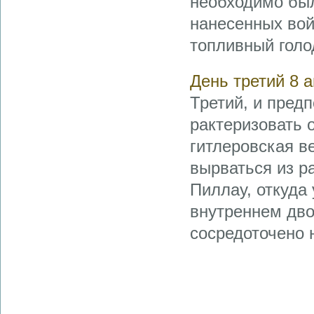
необходимо был
нанесенных вой
топливный голо
День третий 8 
Третий, и пред
рактеризовать 
гитлеровская в
вырваться из р
Пиллау, откуда
внутреннем дво
сосредоточено н