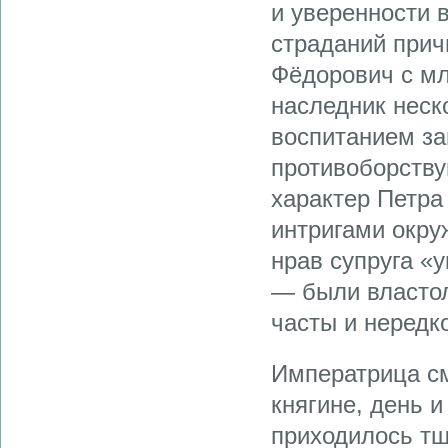
и уверенности 
страданий прич
Фёдорович с мл
наследник неско
воспитанием з
противоборству
характер Петра
интригами окру
нрав супруга «
— были власто
часты и нередк
Императрица см
княгине, день 
приходилось тщ