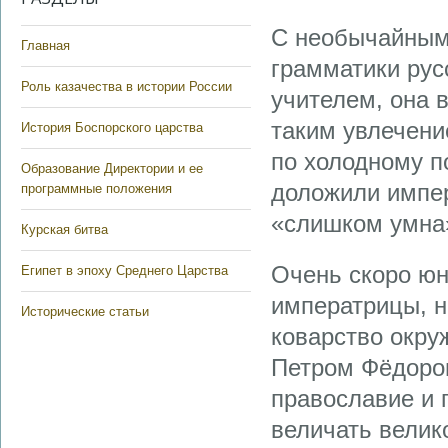
С необычайным 
Главная
грамматики рус
Роль казачества в истории России
учителем, она в
таким увлечени
История Боспорского царства
по холодному п
Образование Директории и ее
доложили импер
программные положения
«слишком умна»
Курская битва
Очень скоро ю
Египет в эпоху Среднего Царства
императрицы, н
Исторические статьи
коварство окру
Петром Фёдоров
православие и 
величать велик