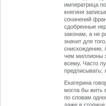
императрица по
княгиня записы
сочинений фра
сдобренные не
законам, а не р
значит для тог
снисхождение, 
чем миллионы з
всему. Часто л
предписывать; 
Екатерина гово
могла бы жить 
по словам одно
даже в столиц