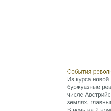
События револ
Из курса новой 
буржуазные рев
числе Австрийс
землях, главны
В ночь на 2 ноя