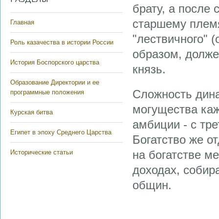
брату, а после
старшему племя
Главная
"лествичного" (
Роль казачества в истории России
образом, долже
История Боспорского царства
князь.
Образование Директории и ее
Сложность дина
программные положения
могущества каж
Курская битва
амбиции - с тр
Египет в эпоху Среднего Царства
Богатство же о
на богатстве м
Исторические статьи
доходах, собир
общин.