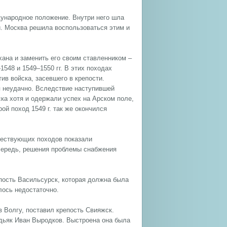
дународное положение. Внутри него шла
. Москва решила воспользоваться этим и
хана и заменить его своим ставленником –
548 и 1549–1550 гг. В этих походах
ив войска, засевшего в крепости.
я неудачно. Вследствие наступившей
ка хотя и одержали успех на Арском поле,
ой поход 1549 г. так же окончился
дшествующих походов показали
чередь, решения проблемы снабжения
епость Васильсурск, которая должна была
лось недостаточно.
в Волгу, поставил крепость Свияжск.
 дьяк Иван Выродков. Выстроена она была