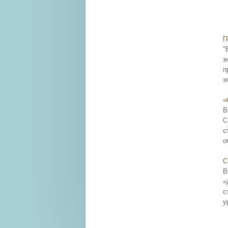
П
"
з
п
з
«
В
С
с
о
С
В
«
с
у