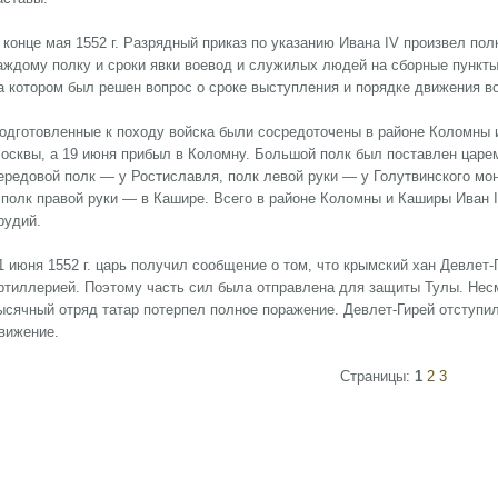
 конце мая 1552 г. Разрядный приказ по указанию Ивана IV произвел по
аждому полку и сроки явки воевод и служилых людей на сборные пункты.
а котором был решен вопрос о сроке выступления и порядке движения во
одготовленные к походу войска были сосредоточены в районе Коломны 
осквы, а 19 июня прибыл в Коломну. Большой полк был поставлен царе
ередовой полк — у Ростиславля, полк левой руки — у Голутвинского мо
 полк правой руки — в Кашире. Всего в районе Коломны и Каширы Иван I
рудий.
1 июня 1552 г. царь получил сообщение о том, что крымский хан Девлет
ртиллерией. Поэтому часть сил была отправлена для защиты Тулы. Несм
ысячный отряд татар потерпел полное поражение. Девлет-Гирей отступил
вижение.
Страницы:
1
2
3