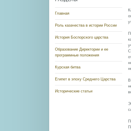
К
Главная
о
у
Роль казачества в истории России
П
История Боспорского царства
к
у
Образование Директории и ее
С
программные положения
о
н
Курская битва
н
Египет в эпоху Среднего Царства
В
н
Исторические статьи
в
Э
с
П
П