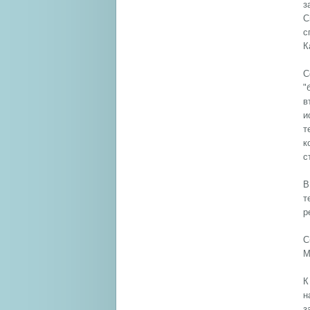
з
С
с
К
С
"
в
и
т
к
с
В
т
р
С
М
К
н
з