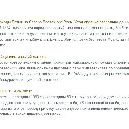
оходы Батыя на Северо-Восточную Русь. Установление вассально-данни
В 1224 году явился народ незнаемый; пришла неслыханная рать, безбожн
нает, кто они и откуда пришли, и что у них за язык, и какого они племени
ротивиться им и побежали к Днепру. Хан их Котян был тесть Мстиславу 
ятю ...
Социалистический лагерь»
осточноевропейским странам принимать американскую помощь Сталин за
оветский Союз лишь однажды выполнил свои обязательства по проведе
транах, вошедших в его зону влияния. В 1946 году такие выборы состоял
бескураживающим – абсолютное ...
ССР в 1964-1985гг.
ремя с середины 1960-х до середины 80-х гг. было тем периодом нашей 
двадцатилетием упущенных возможностей», «брежневской эпохой», но ч
тороны, в этот период при отсутствии внутренних и внешнеполитически
ровень в экономической, социальн ...