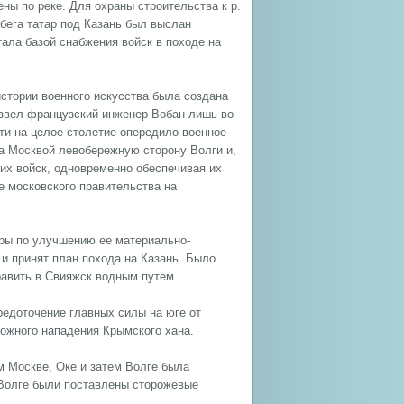
ны по реке. Для охраны строительства к р.
бега татар под Казань был выслан
ала базой снабжения войск в походе на
стории военного искусства была создана
извел французский инженер Вобан лишь во
чти на целое столетие опередило военное
за Москвой левобережную сторону Волги и,
ких войск, одновременно обеспечивая их
е московского правительства на
еры по улучшению ее материально-
 и принят план похода на Казань. Было
авить в Свияжск водным путем.
редоточение главных силы на юге от
ожного нападения Крымского хана.
м Москве, Оке и затем Волге была
 Волге были поставлены сторожевые