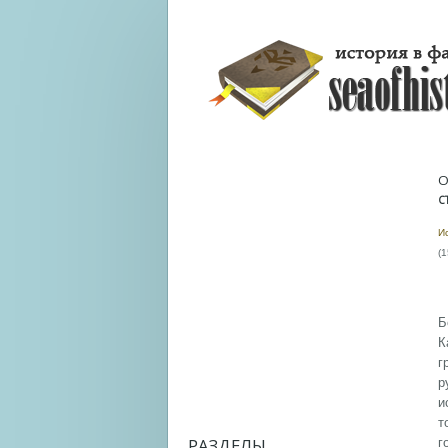
О
С
И
(1
Б
К
г
р
и
т
РАЗДЕЛЫ
г