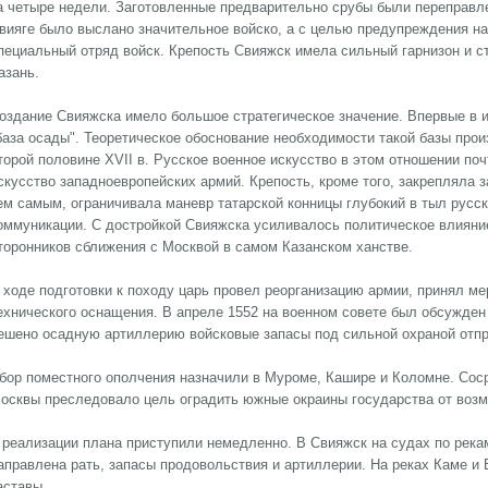
а четыре недели. Заготовленные предварительно срубы были переправле
вияге было выслано значительное войско, а с целью предупреждения на
пециальный отряд войск. Крепость Свияжск имела сильный гарнизон и ст
азань.
оздание Свияжска имело большое стратегическое значение. Впервые в и
база осады". Теоретическое обоснование необходимости такой базы про
торой половине XVII в. Русское военное искусство в этом отношении по
скусство западноевропейских армий. Крепость, кроме того, закрепляла 
ем самым, ограничивала маневр татарской конницы глубокий в тыл русс
оммуникации. С достройкой Свияжска усиливалось политическое влияни
торонников сближения с Москвой в самом Казанском ханстве.
 ходе подготовки к походу царь провел реорганизацию армии, принял м
ехнического оснащения. В апреле 1552 на военном совете был обсужден
ешено осадную артиллерию войсковые запасы под сильной охраной отпр
бор поместного ополчения назначили в Муроме, Кашире и Коломне. Сос
осквы преследовало цель оградить южные окраины государства от возм
 реализации плана приступили немедленно. В Свияжск на судах по река
аправлена рать, запасы продовольствия и артиллерии. На реках Каме и
аставы.