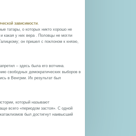
ческой зависимости.
ые татары, о которых никто хорошо не
, и какая у них вера . Половцы не могли
Галицкому; он пришел с поклоном к князю,
претил – здесь была его вотчина.
нию свободных демократических выборов в
ись в Венгрии. Их результат был
истории, который называют
аще всего «периодом застоя». С одной
х катаклизмов был достигнут наивысший