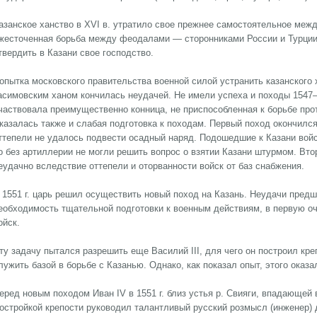
азанское ханство в XVI в. утратило свое прежнее самостоятельное меж
жесточенная борьба между феодалами — сторонниками России и Турции
твердить в Казани свое господство.
опытка московского правительства военной силой устранить казанского 
асимовским ханом кончилась неудачей. Не имели успеха и походы 1547–1
частвовала преимущественно конница, не приспособленная к борьбе прот
казалась также и слабая подготовка к походам. Первый поход окончилс
ттепели не удалось подвести осадный наряд. Подошедшие к Казани войс
о без артиллерии не могли решить вопрос о взятии Казани штурмом. Втор
еудачно вследствие оттепели и оторванности войск от баз снабжения.
 1551 г. царь решил осуществить новый поход на Казань. Неудачи пре
еобходимость тщательной подготовки к военным действиям, в первую о
ойск.
ту задачу пытался разрешить еще Василий III, для чего он построил кр
лужить базой в борьбе с Казанью. Однако, как показал опыт, этого оказа
еред новым походом Иван IV в 1551 г. близ устья р. Свияги, впадающей 
остройкой крепости руководил талантливый русский розмысл (инженер)