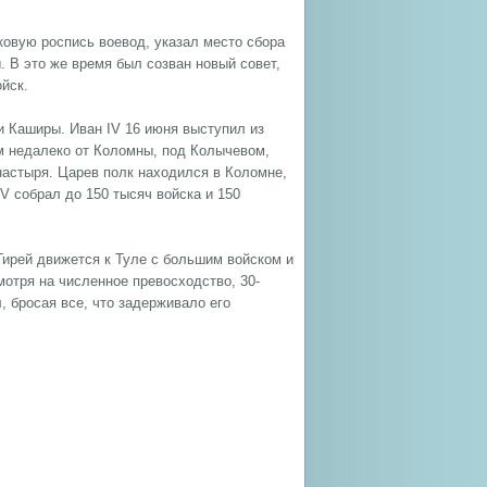
лковую роспись воевод, указал место сбора
 В это же время был созван новый совет,
йск.
и Каширы. Иван IV 16 июня выступил из
м недалеко от Коломны, под Колычевом,
настыря. Царев полк находился в Коломне,
V собрал до 150 тысяч войска и 150
-Гирей движется к Туле с большим войском и
отря на численное превосходство, 30-
, бросая все, что задерживало его