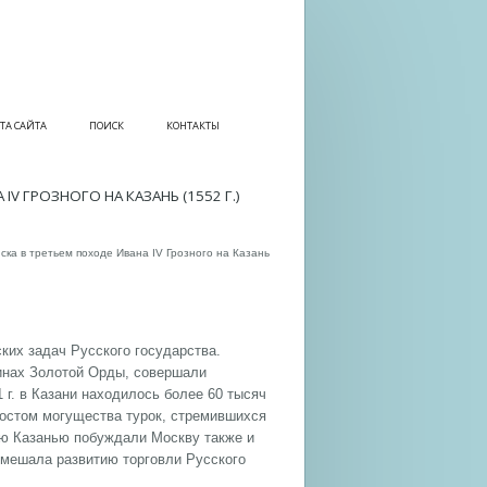
ТА САЙТА
ПОИСК
КОНТАКТЫ
V ГРОЗНОГО НА КАЗАНЬ (1552 Г.)
ска в третьем походе Ивана IV Грозного на Казань
ких задач Русского государства.
линах Золотой Орды, совершали
 г. в Казани находилось более 60 тысяч
 ростом могущества турок, стремившихся
ию Казанью побуждали Москву также и
, мешала развитию торговли Русского