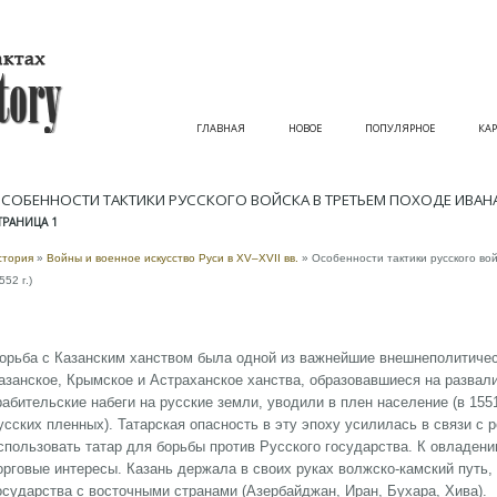
ГЛАВНАЯ
НОВОЕ
ПОПУЛЯРНОЕ
КАР
СОБЕННОСТИ ТАКТИКИ РУССКОГО ВОЙСКА В ТРЕТЬЕМ ПОХОДЕ ИВАНА I
ТРАНИЦА 1
стория
»
Войны и военное искусство Руси в XV–XVII вв.
» Особенности тактики русского вой
552 г.)
орьба с Казанским ханством была одной из важнейшие внешнеполитичес
азанское, Крымское и Астраханское ханства, образовавшиеся на разва
рабительские набеги на русские земли, уводили в плен население (в 1551
усских пленных). Татарская опасность в эту эпоху усилилась в связи с
спользовать татар для борьбы против Русского государства. К овладен
орговые интересы. Казань держала в своих руках волжско-камский путь
осударства с восточными странами (Азербайджан, Иран, Бухара, Хива).