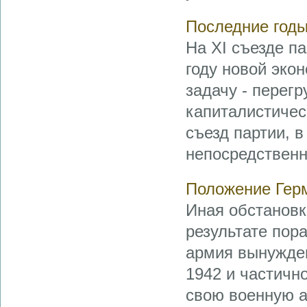
Последние годы
На XI съезде па
году новой эко
задачу - перег
капиталистичес
съезд партии, в
непосредственн
Положение Гер
Иная обстановк
результате пор
армия вынужден
1942 и частичн
свою военную а