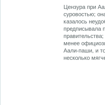
Цензура при Аа
суровостью; он
казалось неудо
предписывала п
правительства;
менее официозн
Аали-паши, и т
несколько мягч