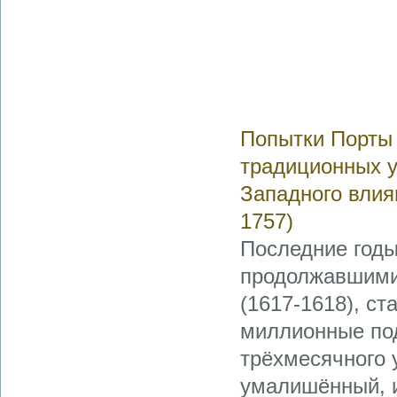
Попытки Порты 
традиционных у
Западного влия
1757)
Последние годы
продолжавшимис
(1617-1618), с
миллионные под
трёхмесячного 
умалишённый, и 