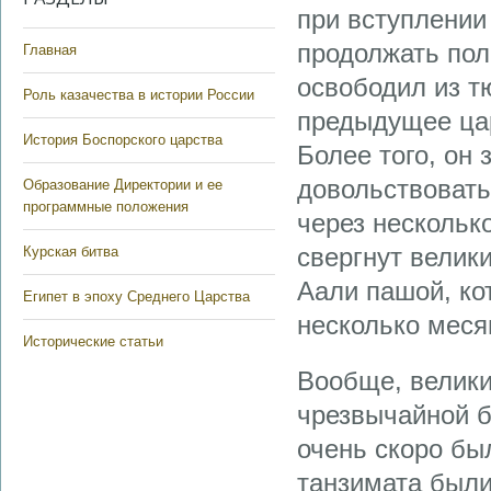
при вступлении
продолжать пол
Главная
освободил из т
Роль казачества в истории России
предыдущее цар
История Боспорского царства
Более того, он 
довольствовать
Образование Директории и ее
программные положения
через нескольк
свергнут велик
Курская битва
Аали пашой, ко
Египет в эпоху Среднего Царства
несколько месяц
Исторические статьи
Вообще, велики
чрезвычайной б
очень скоро бы
танзимата были