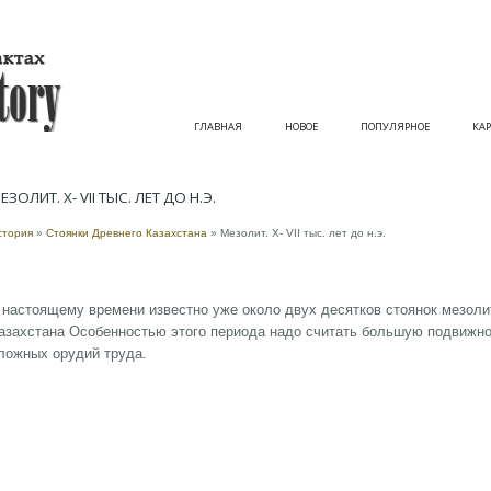
ГЛАВНАЯ
НОВОЕ
ПОПУЛЯРНОЕ
КАР
ЕЗОЛИТ. Х- VII ТЫС. ЛЕТ ДО Н.Э.
стория
»
Стоянки Древнего Казахстана
» Мезолит. Х- VII тыс. лет до н.э.
 настоящему времени известно уже около двух десятков стоянок мезолит
азахстана Особенностью этого периода надо считать большую подвижно
ложных орудий труда.