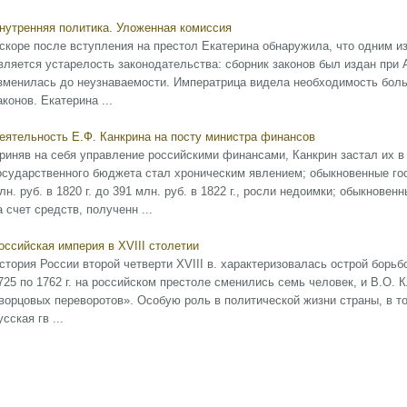
нутренняя политика. Уложенная комиссия
скоре после вступления на престол Екатерина обнаружила, что одним и
вляется устарелость законодательства: сборник законов был издан при 
зменилась до неузнаваемости. Императрица видела необходимость боль
аконов. Екатерина ...
еятельность Е.Ф. Канкрина на посту министра финансов
риняв на себя управление российскими финансами, Канкрин застал их в
осударственного бюджета стал хроническим явлением; обыкновенные го
лн. руб. в 1820 г. до 391 млн. руб. в 1822 г., росли недоимки; обыкнов
а счет средств, полученн ...
оссийская империя в XVIII столетии
стория России второй четверти XVIII в. характеризовалась острой борьб
725 по 1762 г. на российском престоле сменились семь человек, и В.О. 
ворцовых переворотов». Особую роль в политической жизни страны, в то
усская гв ...