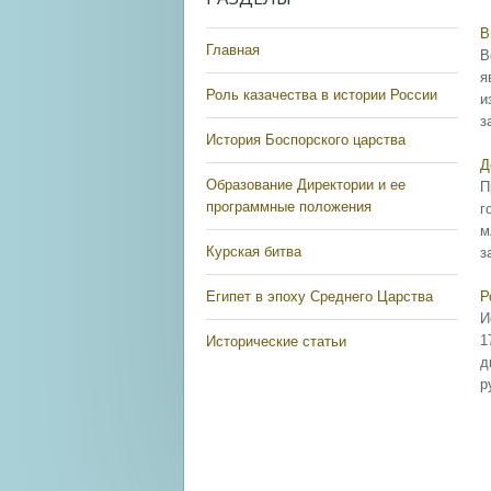
В
Главная
В
я
Роль казачества в истории России
и
з
История Боспорского царства
Д
Образование Директории и ее
П
программные положения
г
м
Курская битва
з
Египет в эпоху Среднего Царства
Р
И
1
Исторические статьи
д
р