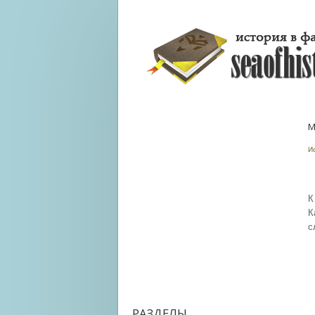
М
И
К
К
с
РАЗДЕЛЫ