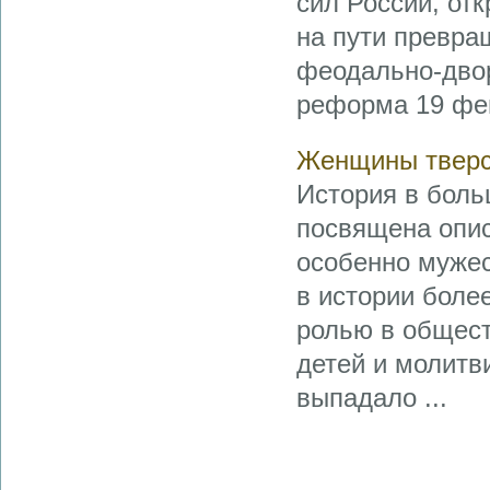
сил России, от
на пути превра
феодально-двор
реформа 19 фев
Женщины тверс
История в боль
посвящена опи
особенно мужес
в истории боле
ролью в общест
детей и молитв
выпадало ...