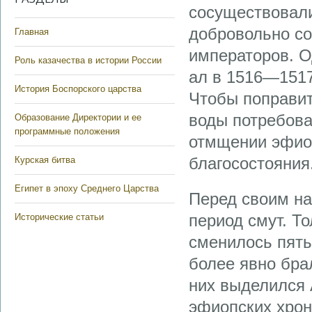
сосуществовали
добровольно с
Главная
императоров. О
Роль казачества в истории России
ал в 1516—1517 
История Боспорского царства
Чтобы поправит
воды потребова
Образование Директории и ее
программные положения
отмщении эфио
благосостояния
Курская битва
Египет в эпоху Среднего Царства
Перед своим н
период смут. То
Исторические статьи
сменилось пять
более явно бра
них выделился 
эфиопских хрон