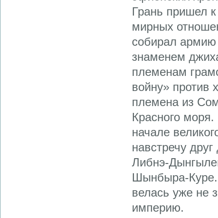
Грань пришел к
мирных отношен
собирал армию 
знаменем джих
племенам грам
войну» против 
племена из Сом
Красного моря.
начале великог
навстречу друг
Либнэ-Дынгылем
Шынбыра-Куре.
велась уже не з
империю.