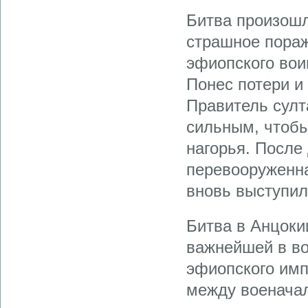
Битва произошл
страшное пораж
эфиопского вои
Понес потери и
Правитель султ
сильным, чтобы
нагорья. После
перевооруженна
вновь выступил
Битва в Анцокии
важнейшей в во
эфиопского имп
между военачал