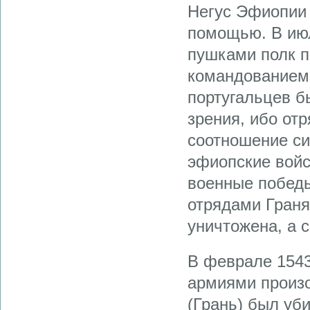
Негус Эфиопии 
помощью. В ию
пушками полк п
командованием
португальцев б
зрения, ибо от
соотношение си
эфиопские войс
военные победы.
отрядами Граня
уничтожена, а 
В феврале 1543
армиями произо
(Грань) был уб