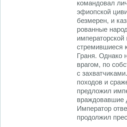
командовал лич
эфиопской циви
безмерен, и ка
рованные народ
императорской 
стремившиеся к
Граня. Однако 
врагом, по соб
с захватчиками
походов и сраж
предложил имп
враждовавшие 
Император отве
продолжил прес