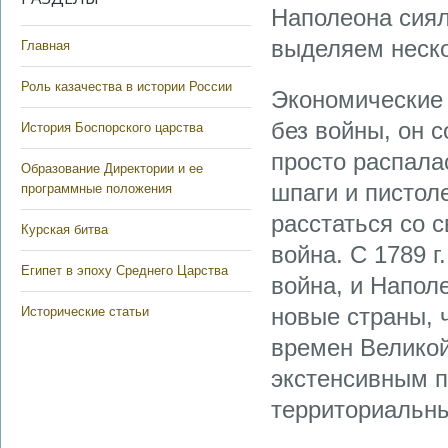
Наполеона сиял
выделяем неско
Главная
Роль казачества в истории России
Экономические 
без войны, он 
История Боспорского царства
просто распала
Образование Директории и ее
шпаги и пистоле
программные положения
расстаться со 
Курская битва
война. С 1789 
Египет в эпоху Среднего Царства
война, и Напол
новые страны, 
Исторические статьи
времен Велико
экстенсивным п
территориальны