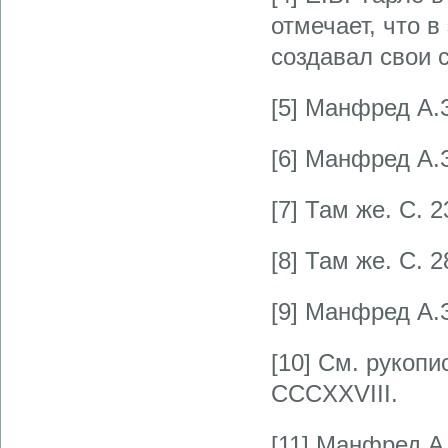
отмечает, что 
создавал свои 
[5] Манфред А.З
[6] Манфред А.З
[7] Там же. С. 2
[8] Там же. С. 2
[9] Манфред А.З
[10] См. рукопи
CCCXXVIII.
[11] Манфред А.