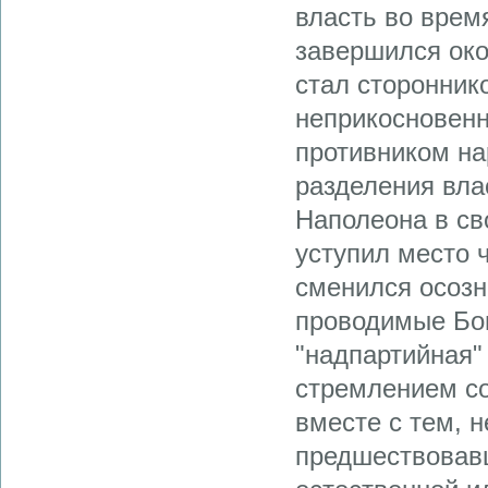
власть во врем
завершился око
стал сторонник
неприкосновенн
противником на
разделения вла
Наполеона в св
уступил место 
сменился осозн
проводимые Бон
"надпартийная"
стремлением со
вместе с тем, н
предшествовавш