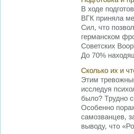
В ходе подгото
ВГК приняла м
Сил, что позво
германском фро
Советских Воор
До 70% находящ
Сколько их и чт
Этим тревожны
исследуя психо
было? Трудно с
Особенно пораж
самозванцев, з
выводу, что «Р