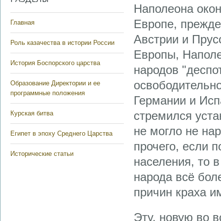
Наполеона окон
Европе, прежде 
Главная
Австрии и Прус
Роль казачества в истории России
Европы, Наполе
История Боспорского царства
народов "деспо
освободительно
Образование Директории и ее
программные положения
Германии и Исп
стремился уста
Курская битва
не могло не на
Египет в эпоху Среднего Царства
прочего, если 
Исторические статьи
населения, то 
народа всё бол
причин краха им
Эту, новую во в