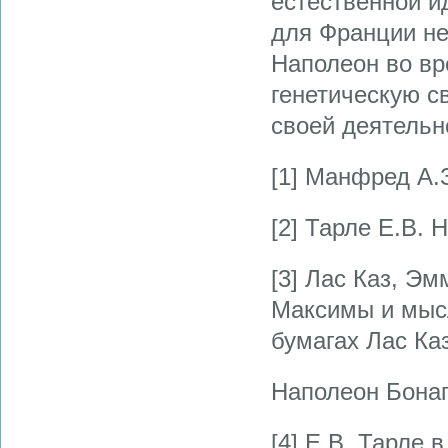
естественной и
для Франции не
Наполеон во вр
генетическую с
своей деятельн
[1] Манфред А.
[2] Тарле Е.В. 
[3] Лас Каз, Э
Максимы и мысл
бумагах Лас Ка
Наполеон Бонап
[4] Е.В. Тарле 