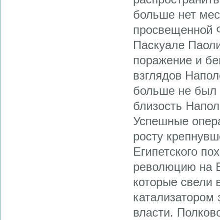
больше нет мест
просвещенной Ф
Паскуале Паоли
поражение и бе
взглядов Напол
больше не был 
близость Напол
Успешные опера
росту крепнувш
Египетского по
революцию на В
которые свели 
катализатором 
власти. Полков