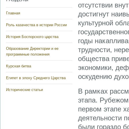
отсутствии вну
достигнут наив
Главная
культурной обл
Роль казачества в истории России
государственно
История Боспорского царства
годы накаплива
трудности, нер
Образование Директории и ее
программные положения
общества приве
экономики, де
Курская битва
оскудению дух
Египет в эпоху Среднего Царства
В рамках рассм
Исторические статьи
этапа. Рубежом
первом этапе х
деятельности п
были гораздо б