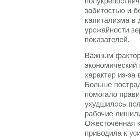
полукрепостнич
забитостью и б
капитализма в 
урожайности зе
показателей.
Важным факторо
экономический 
характер из-за
Больше пострад
помогало прави
ухудшилось пол
рабочие лишили
Ожесточенная 
приводила к ус