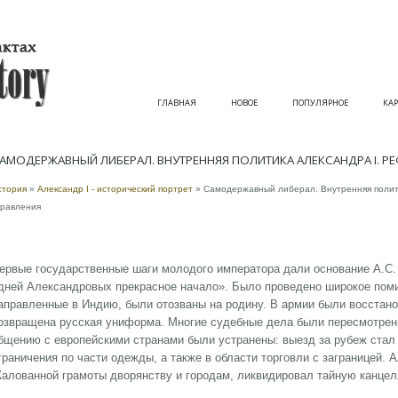
ГЛАВНАЯ
НОВОЕ
ПОПУЛЯРНОЕ
КАР
АМОДЕРЖАВНЫЙ ЛИБЕРАЛ. ВНУТРЕННЯЯ ПОЛИТИКА АЛЕКСАНДРА I. 
стория
»
Александр I - исторический портрет
» Самодержавный либерал. Внутренняя полит
правления
ервые государственные шаги молодого императора дали основание А.С. 
дней Александровых прекрасное начало». Было проведено широкое поми
аправленные в Индию, были отозваны на родину. В армии были восстано
озвращена русская униформа. Многие судебные дела были пересмотрены
бщению с европейскими странами были устранены: выезд за рубеж стал
граничения по части одежды, а также в области торговли с заграницей.
алованной грамоты дворянству и городам, ликвидировал тайную канцел