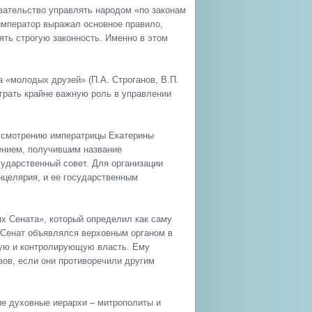
язательство управлять народом «по законам
 император выражал основное правило,
ять строгую законность. Именно в этом
 «молодых друзей» (П.А. Строганов, B.П.
 играть крайне важную роль в управлении
усмотрению императрицы Екатерины
ением, получившим название
сударственный совет. Для организации
нцелярия, и ее государственным
ях Сената», который определил как саму
 Сенат объявлялся верховным органом в
ую и контролирующую власть. Ему
ов, если они противоречили другим
е духовные иерархи – митрополиты и