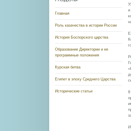
У
и
Главная
к
н
Роль казачества в истории России
Е
История Боспорского царства
К
г
Образование Директории и ее
программные положения
Р
Г
Курская битва
«
д
Египет в эпоху Среднего Царства
с
Исторические статьи
8
о
и
п
з
И