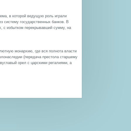
ема, в которой ведущую роль играли
з систему государственных банков. В
, с избытком перекрывавший сумму, на
олютную монархию, где вся полнота власти
олонаследии (передача престола старшему
вуглавый орел с царскими регалиями, а