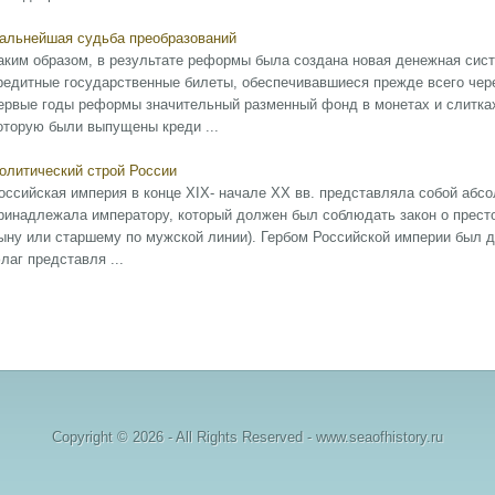
альнейшая судьба преобразований
аким образом, в результате реформы была создана новая денежная сист
редитные государственные билеты, обеспечивавшиеся прежде всего чере
ервые годы реформы значительный разменный фонд в монетах и слитках
оторую были выпущены креди ...
олитический строй России
оссийская империя в конце XIX- начале XX вв. представляла собой абс
ринадлежала императору, который должен был соблюдать закон о прест
ыну или старшему по мужской линии). Гербом Российской империи был д
лаг представля ...
Copyright © 2026 - All Rights Reserved - www.seaofhistory.ru