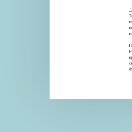
Д
Т
к
п
к
П
Р
п
с
ф