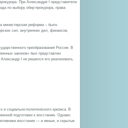
-прокурора. При Александре I представители
ода по выбору обер-прокурора, права
та министерская реформа – было
орских сил, внутренних дел, финансов,
сударственного преобразования России. В
твенных законов» был представлен
 Александр I не решился его реализовать.
о и социально-политического кризиса. В
венной подготовки к восстанию. Однако
отивники восстания — и явные, и скрытые