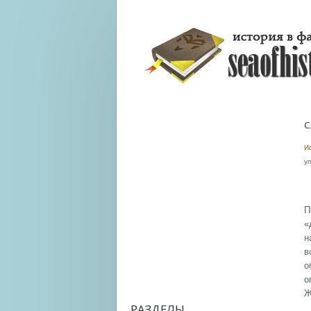
С
И
у
П
«
н
в
о
о
Ж
РАЗДЕЛЫ