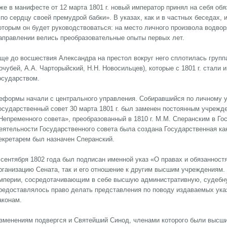
же в манифесте от 12 марта 1801 г. новый император принял на себя об
 по сердцу своей премудрой бабки». В указах, как и в частных беседах,
оторым он будет руководствоваться: на место личного произвола водвор
аправлении велись преобразовательные опыты первых лет.
ще до восшествия Александра на престол вокруг него сплотилась группа
очубей, А.А. Чарторыйский, Н.Н. Новосильцев), которые с 1801 г. стали
осударством.
еформы начали с центрального управления. Собиравшийся по личному 
осударственный совет 30 марта 1801 г. был заменен постоянным учрежд
Непременного совета», преобразованный в 1810 г. М.М. Сперанским в Го
еятельности Государственного совета была создана Государственная ка
екретарем был назначен Сперанский.
 сентября 1802 года был подписан именной указ «О правах и обязанност
рганизацию Сената, так и его отношение к другим высшим учреждениям.
мперии, сосредотачивающим в себе высшую административную, судебн
редоставлялось право делать представления по поводу издаваемых указ
аконам.
зменениям подвергся и Святейший Синод, членами которого были высши