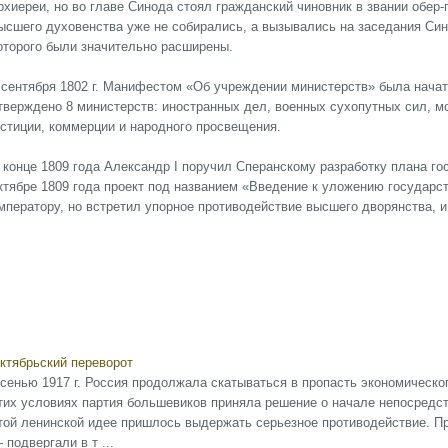
рхиереи, но во главе Синода стоял гражданский чиновник в звании обер
ысшего духовенства уже не собирались, а вызывались на заседания Син
оторого были значительно расширены.
 сентября 1802 г. Манифестом «Об учреждении министерств» была нача
тверждено 8 министерств: иностранных дел, военных сухопутных сил, м
стиции, коммерции и народного просвещения.
 конце 1809 года Александр I поручил Сперанскому разработку плана го
ктябре 1809 года проект под названием «Введение к уложению государс
мператору, но встретил упорное противодействие высшего дворянства, и
ктябрьский переворот
сенью 1917 г. Россия продолжала скатываться в пропасть экономическог
тих условиях партия большевиков приняла решение о начале непосредст
той ленинской идее пришлось выдержать серьезное противодействие. Пр
 подвергали в т ...