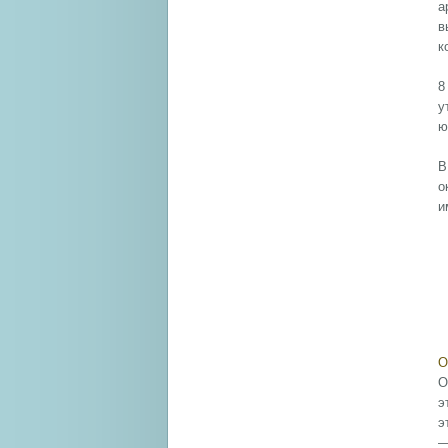
а
в
к
8
у
ю
В
о
и
О
О
э
э
—