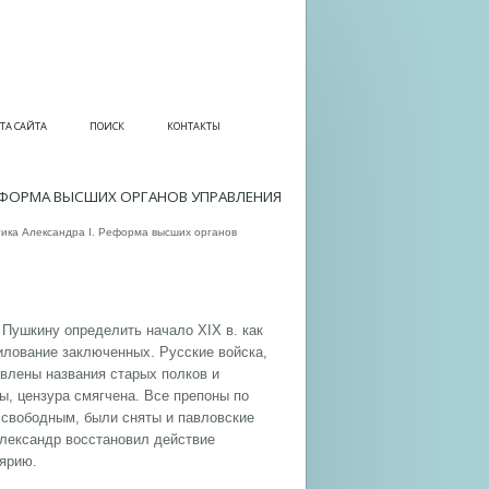
ТА САЙТА
ПОИСК
КОНТАКТЫ
РЕФОРМА ВЫСШИХ ОРГАНОВ УПРАВЛЕНИЯ
ика Александра I. Реформа высших органов
Пушкину определить начало XIX в. как
лование заключенных. Русские войска,
влены названия старых полков и
, цензура смягчена. Все препоны по
 свободным, были сняты и павловские
 Александр восстановил действие
ярию.