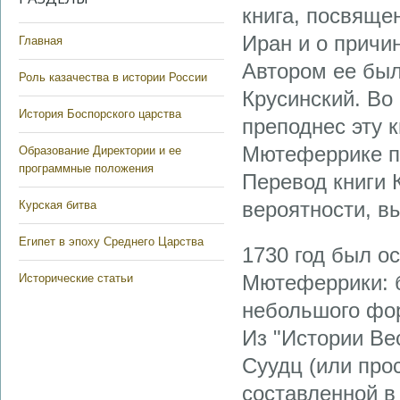
книга, посвяще
Иран и о причи
Главная
Автором ее был
Роль казачества в истории России
Крусинский. Во
История Боспорского царства
преподнес эту 
Мютеферрике пе
Образование Директории и ее
программные положения
Перевод книги К
вероятности, в
Курская битва
Египет в эпоху Среднего Царства
1730 год был о
Мютеферрики: б
Исторические статьи
небольшого фор
Из "Истории Ве
Суудц (или про
составленной в 