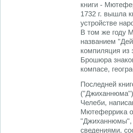
книги - Мютефе
1732 г. вышла 
устройстве нар
В том же году 
названием "Дей
компиляция из 
Брошюра знако
компасе, геогра
Последней книг
("Джиханнюма")
Челеби, написа
Мютеферрика о
"Джиханнюмы",
сведениями, со