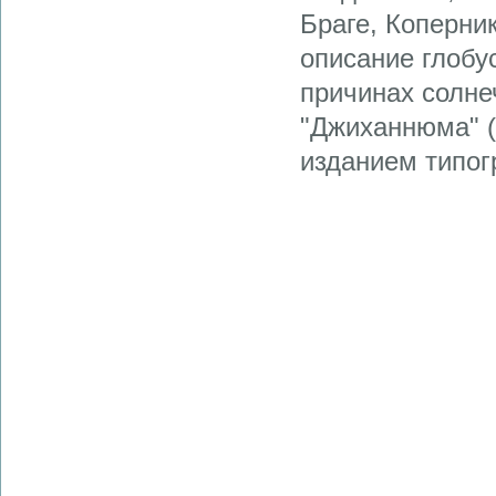
Браге, Коперни
описание глобус
причинах солне
"Джиханнюма" (
изданием типо