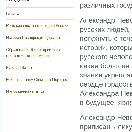
различных госу
Главная
Александр Невс
Роль казачества в истории России
русских людей, 
потухнуть с те
История Боспорского царства
истории, котор
Образование Директории и ее
русского челов
программные положения
какая большая 
Курская битва
знания укрепля
Египет в эпоху Среднего Царства
сердце гордост
Александра Нев
Исторические статьи
в будущее, явл
Александр Невс
приписан к лику