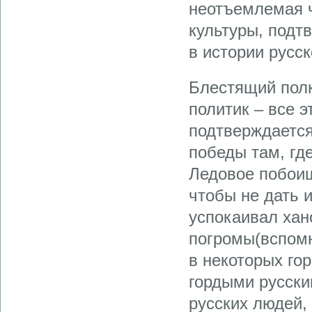
неотъемлемая ч
культуры, подт
в истории русск
Блестящий полк
политик – все 
подтверждается
победы там, гд
Ледовое побоищ
чтобы не дать 
успокаивал хан
погромы(вспом
в некоторых го
гордыми русски
русских людей,