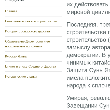
их действовать
мировой цивили
Главная
Роль казачества в истории России
Последняя, тре
строительства 
История Боспорского царства
строительство 
Образование Директории и ее
замыслу автора
программные положения
демократии. В 
Курская битва
чинимых китайс
Египет в эпоху Среднего Царства
Защита Сунь Ят
имела положите
Исторические статьи
народа к сплоч
Умирая, револю
Завещании Сунь