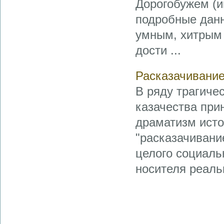
Дорогобужем (и
подробные данн
умным, хитрым 
дости ...
Расказачивание
В ряду трагиче
казачества при
драматизм исто
"расказачивание
целого социальн
носителя реальн