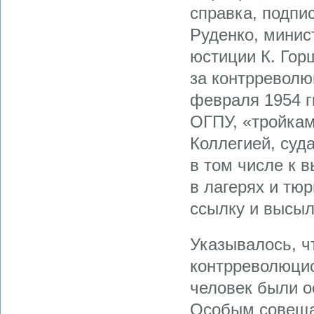
справка, подпи
Руденко, минис
юстиции К. Гор
за контрреволю
февраля 1954 г
ОГПУ, «тройка
Коллегией, суд
в том числе к 
в лагерях и тюр
ссылку и высыл
Указывалось, ч
контрреволюцио
человек были о
Особым совещан