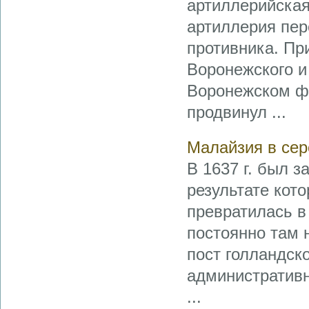
артиллерийская
артиллерия пер
противника. Пр
Воронежского и
Воронежском фр
продвинул ...
Малайзия в сер
В 1637 г. был 
результате кот
превратилась в
постоянно там 
пост голландск
административн
...