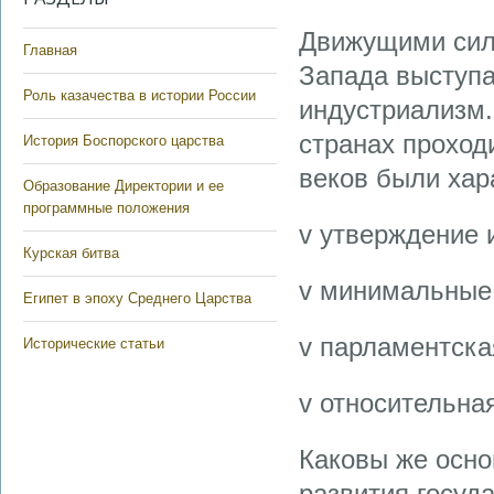
Движущими сила
Главная
Запада выступ
Роль казачества в истории России
индустриализм.
странах проход
История Боспорского царства
веков были хар
Образование Директории и ее
программные положения
v утверждение 
Курская битва
v минимальные 
Египет в эпоху Среднего Царства
v парламентска
Исторические статьи
v относительна
Каковы же осно
развития госуд