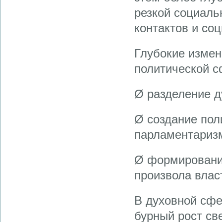
резкой социаль
контактов и со
Глубокие измен
политической с
Ø разделение д
Ø создание пол
парламентариз
Ø формировани
произвола влас
В духовной сфе
бурный рост св