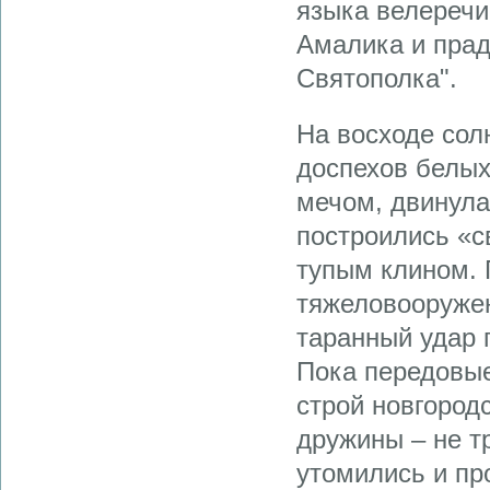
языка велеречи
Амалика и прад
Святополка".
На восходе сол
доспехов белых
мечом, двинула
построились «с
тупым клином. 
тяжеловооружен
таранный удар 
Пока передовые
строй новгород
дружины – не т
утомились и пр