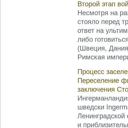
Второй этап во
Несмотря на ра
стояло перед т
ответ на ультим
либо готовитьс
(Швеция, Дания
Римская импери
Процесс заселе
Переселение ф
заключения Сто
Ингерманландия 
шведски Ingerm
Ленинградской 
и приблизитель