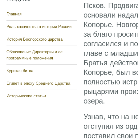
Псков. Продвиг
основали надал
Главная
Копорье. Новго
Роль казачества в истории России
за благо проси
История Боспорского царства
согласился и п
главе с младши
Образование Директории и ее
программные положения
Братья действо
Копорье, был в
Курская битва
полностью истр
Египет в эпоху Среднего Царства
рыцарями произ
Исторические статьи
озера.
Узнав, что на 
отступил из ор
поставил свои п