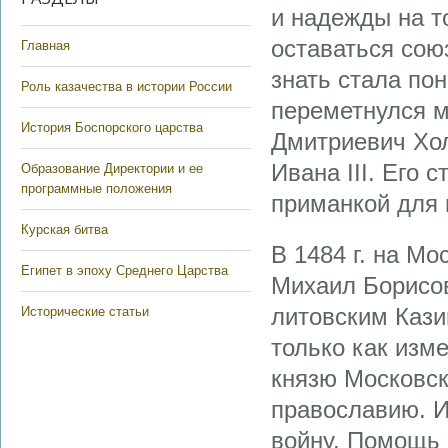
и надежды на т
оставаться сою
Главная
знать стала по
Роль казачества в истории России
переметнулся м
История Боспорского царства
Дмитриевич Хо
Ивана III. Его
Образование Директории и ее
программные положения
приманкой для 
Курская битва
В 1484 г. на Мо
Египет в эпоху Среднего Царства
Михаил Борисов
литовским Кази
Исторические статьи
только как изм
князю Московск
православию. И
войну. Помощь 