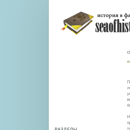
О
И
П
л
у
в
б
Н
п
РАЗДЕЛЫ
т