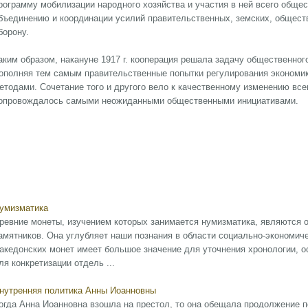
рограмму мобилизации народного хозяйства и участия в ней всего обще
бъединению и координации усилий правительственных, земских, обществ
борону.
аким образом, накануне 1917 г. кооперация решала задачу общественног
ополняя тем самым правительственные попытки регулирования экономи
етодами. Сочетание того и другого вело к качественному изменению все
опровождалось самыми неожиданными общественными инициативами.
умизматика
ревние монеты, изучением которых занимается нумизматика, являются 
амятников. Она углубляет наши познания в области социально-экономиче
акедонских монет имеет большое значение для уточнения хронологии, 
ля конкретизации отдель ...
нутренняя политика Анны Иоанновны
огда Анна Иоанновна взошла на престол, то она обещала продолжение по