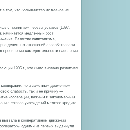
т в том, что большинство их членов не
ишь с принятием первых уставов (1897,
 г. начинается медленный рост
ижения. Развитие капитализма,
арно-денежных отношений способствовали
ля проявления самодеятельности населения
люции 1905 г., что было вызвано развитием
 кооперации, но и заметным движением
 свою слабость, так и ее причину —
витие кооперации, важным и закономерным
ованию союзов учреждений мелкого кредита
я вызвала в кооперативном движении
Кооператоры одними из первых выдвинули