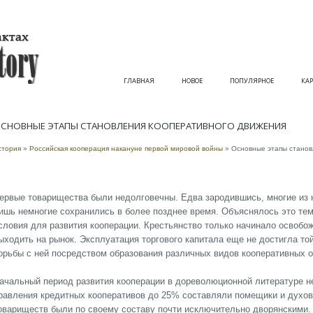
ГЛАВНАЯ
НОВОЕ
ПОПУЛЯРНОЕ
КАР
СНОВНЫЕ ЭТАПЫ СТАНОВЛЕНИЯ КООПЕРАТИВНОГО ДВИЖЕНИЯ
стория
»
Российская кооперация накануне первой мировой войны
» Основные этапы станов
ервые товарищества были недолговечны. Едва зародившись, многие из 
ишь немногие сохранились в более позднее время. Объяснялось это те
словия для развития кооперации. Крестьянство только начинало освобож
ыходить на рынок. Эксплуатация торгового капитала еще не достигла то
орьбы с ней посредством образования различных видов кооперативных о
ачальный период развития кооперации в дореволюционной литературе н
равления кредитных кооперативов до 25% составляли помещики и духов
овариществ были по своему составу почти исключительно дворянскими.