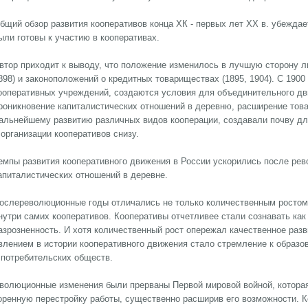
бщий обзор развития кооперативов конца ХК - первых лет XX в. убеждае
ыли готовы к участию в кооперативах.
втор приходит к выводу, что положение изменилось в лучшую сторону л
898) и законоположений о кредитных товариществах (1895, 1904). С 1900
ооперативных учреждений, создаются условия для объединительного дв
роникновение капиталистических отношений в деревню, расширение тов
альнейшему развитию различных видов кооперации, создавали почву д
 организации кооперативов снизу.
емпы развития кооперативного движения в России ускорились после рево
апиталистических отношений в деревне.
ослереволюционные годы отличались не только количественным ростом
нутри самих кооперативов. Кооперативы отчетливее стали сознавать как
азрозненность. И хотя количественный рост опережал качественное раз
влением в истории кооперативного движения стало стремление к образ
 потребительских обществ.
волюционные изменения были прерваны Первой мировой войной, котора
оренную перестройку работы, существенно расширив его возможности. 