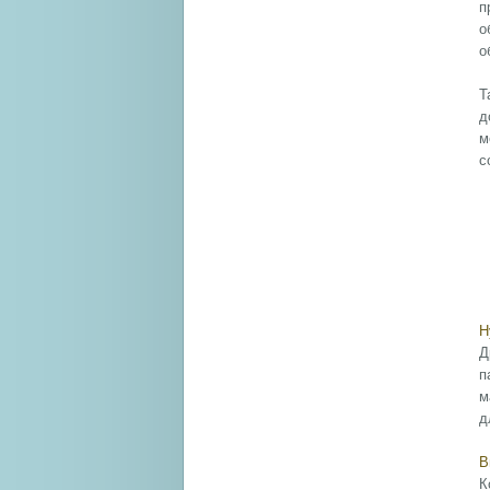
п
о
о
Т
д
м
с
Н
Д
п
м
д
В
К