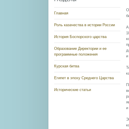
О
Главная
б
Роль казачества в истории России
А
1
История Боспорского царства
к
п
Образование Директории и ее
д
программные положения
и
Курская битва
Т
к
Египет в эпоху Среднего Царства
П
Исторические статьи
в
р
я
и
Э
к