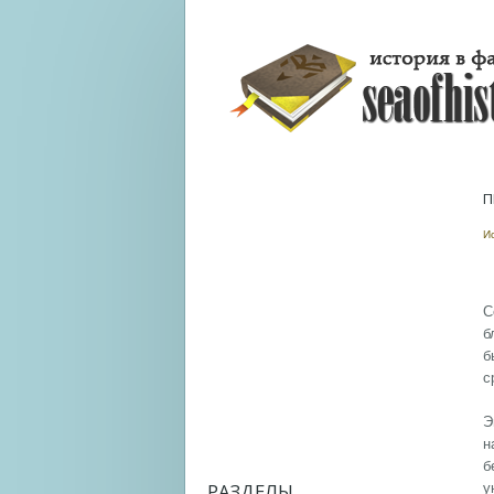
П
И
С
б
б
с
Э
н
б
РАЗДЕЛЫ
у