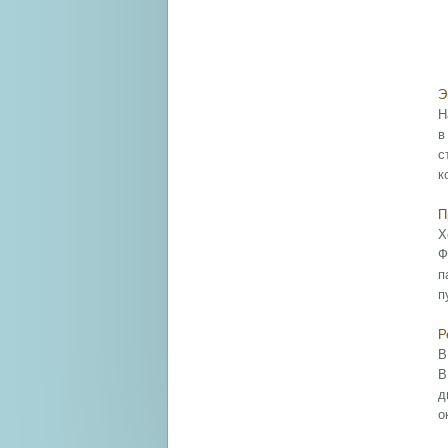
Э
Н
в
с
к
П
Х
Ф
п
п
Р
В
В
д
о