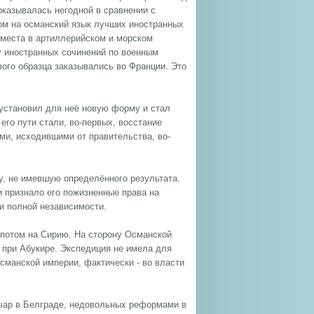
оказывалась негодной в сравнении с
ом на османский язык лучших иностранных
 места в артиллерийском и морском
у иностранных сочинений по военным
ого образца заказывались во Франции. Это
 установил для неё новую форму и стал
его пути стали, во-первых, восстание
ами, исходившими от правительства, во-
у, не имевшую определённого результата.
 признало его пожизненные права на
и полной независимости.
, потом на Сирию. На сторону Османской
 при Абукире. Экспедиция не имела для
сманской империи, фактически - во власти
ычар в Белграде, недовольных реформами в