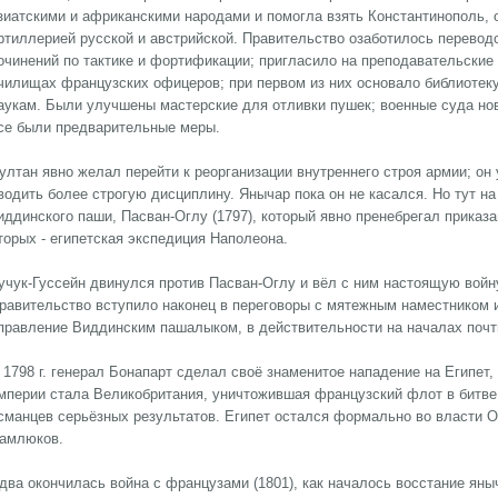
зиатскими и африканскими народами и помогла взять Константинополь, 
ртиллерией русской и австрийской. Правительство озаботилось перевод
очинений по тактике и фортификации; пригласило на преподавательские
чилищах французских офицеров; при первом из них основало библиотек
аукам. Были улучшены мастерские для отливки пушек; военные суда нов
се были предварительные меры.
ултан явно желал перейти к реорганизации внутреннего строя армии; он
водить более строгую дисциплину. Янычар пока он не касался. Но тут на 
иддинского паши, Пасван-Оглу (1797), который явно пренебрегал приказ
торых - египетская экспедиция Наполеона.
учук-Гуссейн двинулся против Пасван-Оглу и вёл с ним настоящую войн
равительство вступило наконец в переговоры с мятежным наместником и
правление Виддинским пашалыком, в действительности на началах почт
 1798 г. генерал Бонапарт сделал своё знаменитое нападение на Египет
мперии стала Великобритания, уничтожившая французский флот в битве
сманцев серьёзных результатов. Египет остался формально во власти О
амлюков.
два окончилась война с французами (1801), как началось восстание ян