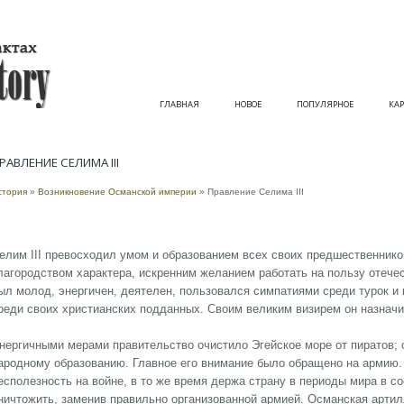
ГЛАВНАЯ
НОВОЕ
ПОПУЛЯРНОЕ
КАР
РАВЛЕНИЕ СЕЛИМА III
стория
»
Возникновение Османской империи
» Правление Селима III
елим III превосходил умом и образованием всех своих предшественнико
лагородством характера, искренним желанием работать на пользу отечес
ыл молод, энергичен, деятелен, пользовался симпатиями среди турок и 
реди своих христианских подданных. Своим великим визирем он назначил 
нергичными мерами правительство очистило Эгейское море от пиратов; 
ародному образованию. Главное его внимание было обращено на армию
есполезность на войне, в то же время держа страну в пepиоды мира в с
ничтожить, заменив правильно организованной армией. Османская артил