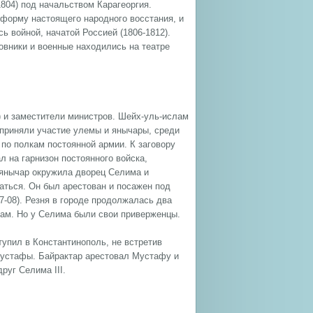
804) под начальством Карагеоргия.
 форму настоящего народного восстания, и
 войной, начатой Россией (1806-1812).
овники и военные находились на театре
) и заместители министров. Шейх-уль-ислам
 приняли участие улемы и янычары, среди
по полкам постоянной армии. К заговору
 на гарнизон постоянного войска,
ь янычар окружила дворец Селима и
аться. Он был арестован и посажен под
-08). Резня в городе продолжалась два
ам. Но у Селима были свои приверженцы.
упил в Константинополь, не встретив
 Мустафы. Байрактар арестовал Мустафу и
друг Селима III.