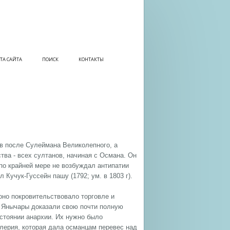
ТА САЙТА
ПОИСК
КОНТАКТЫ
в после Сулеймана Великолепного, а
тва - всех султанов, начиная с Османа. Он
по крайней мере не возбуждал антипатии
Кучук-Гуссейн пашу (1792; ум. в 1803 г).
оно покровительствовало торговле и
. Янычары доказали свою почти полную
остоянии анархии. Их нужно было
лерия, которая дала османцам перевес над