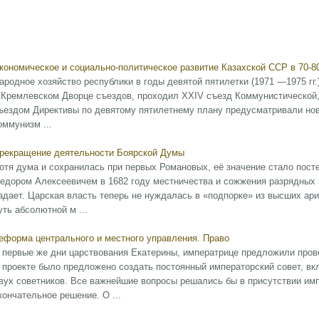
кономическое и социально-политическое развитие Казахской ССР в 70-8
ародное хозяйство республики в годы девятой пятилетки (1971 —1975 гг.) 
 Кремлевском Дворце съездов, проходил XXIV съезд Коммунистической,
ъездом Директивы по девятому пятилетнему плану предусматривали новы
оммунизм ...
рекращение деятельности Боярской Думы
отя дума и сохранилась при первых Романовых, её значение стало пост
едором Алексеевичем в 1682 году местничества и сожжения разрядных 
адает. Царская власть теперь не нуждалась в «подпорке» из высших ари
уть абсолютной м ...
еформа центрального и местного управления. Право
 первые же дни царствования Екатерины, императрице предложили пров
 проекте было предложено создать постоянный императорский совет, вк
вух советников. Все важнейшие вопросы решались бы в присутствии имп
кончательное решение. О ...