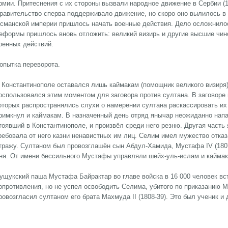
рмии. Притеснения с их стороны вызвали народное движение в Сербии (1
равительство сперва поддерживало движение, но скоро оно вылилось в
сманской империи пришлось начать военные действия. Дело осложнилось
еформы пришлось вновь отложить: великий визирь и другие высшие чин
оенных действий.
опытка переворота.
 Константинополе оставался лишь каймакам (помощник великого визиря
оспользовался этим моментом для заговора против султана. В заговоре
оторых распространялись слухи о намерении султана раскассировать их 
римкнул и каймакам. В назначенный день отряд янычар неожиданно напал
тоявший в Константинополе, и произвёл среди него резню. Другая част
ребовала от него казни ненавистных им лиц. Селим имел мужество отказ
тражу. Султаном был провозглашён сын Абдул-Хамида, Мустафа IV (1807
ня. От имени бессильного Мустафы управляли шейх-уль-ислам и каймак
ущукский паша Мустафа Байрактар во главе войска в 16 000 человек вст
опротивления, но не успел освободить Селима, убитого по приказанию
ровозгласил султаном его брата Махмуда II (1808-39). Это был ученик и 