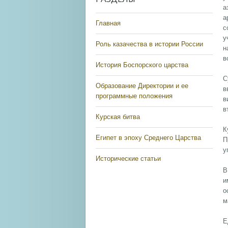
а
а
Главная
с
у
Роль казачества в истории России
н
в
История Боспорского царства
С
Образование Директории и ее
в
программные положения
в
в
Курская битва
К
Египет в эпоху Среднего Царства
П
у
Исторические статьи
В
и
о
м
Е