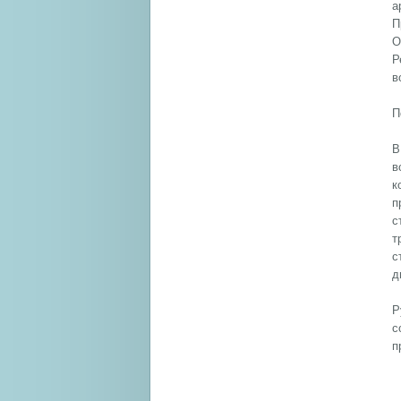
а
П
О
Р
в
П
В
в
к
п
с
т
с
д
Р
с
п