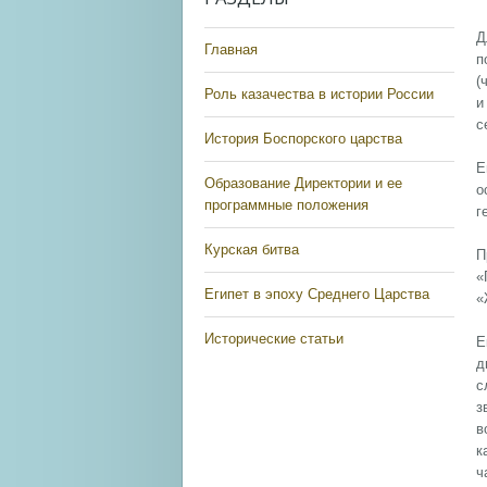
Д
Главная
п
(
Роль казачества в истории России
и
с
История Боспорского царства
Е
Образование Директории и ее
о
программные положения
г
Курская битва
П
«
Египет в эпоху Среднего Царства
«
Исторические статьи
Е
д
с
з
в
к
ч