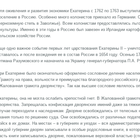
ля оживления и развития экономики Екатерина с 1762 по 1763 выступила
оселение в Россию. Особенно много колонистов приехало из Германии.
черноземную степь в Заволжье). Всем колонистам предоставлялись льго
 культуры. Именно в эти годы в Россию был завезен из Ирландии карто
ельском хозяйстве России.
ще одно важное событие первых лет царствования Екатерины II – уничто
ставалось и после вхождения ее в состав России в 1654 году. Осенью 1
етмана Разумовского и назначила на Украину генерал-губернатора П.А. 
ри Екатерине было окончательно оформлено сословное деление населен
Грамоту на права, вольности и преимущества благородного российского 
Жалованная грамота дворянству». Так как высшее сословие являлось оп
катерины, она не могла ослабить крепостной гнет. В Жалованной грамот
ворянства. Запрещалась конфискация дворянских имений даже за тяжки
лучае переходили к наследникам. Дворяне освобождались от телесных н
вания только по решению суда. Они освобождались от различных подате
ойск в их домах. На местах – в губерниях и уездах – вся административ
аждой губернии дворян записывали в особые родословные книги, в кото
асть книги записывались дворяне, пожалованные верховной властью (ст