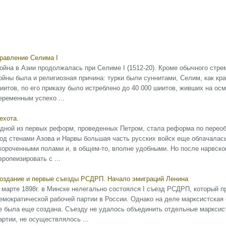
равление Селима I
ойна в Азии продолжалась при Селиме I (1512-20). Кроме обычного стре
ойны была и религиозная причина: турки были суннитами, Селим, как кр
иитов, по его приказу было истреблено до 40 000 шиитов, живших на ос
еременным успехо ...
ехота.
дной из первых реформ, проведенных Пе­тром, стала реформа по перео
од стенами Азова и Нарвы большая часть русских войск еще облачалась
короченными полами и, в общем-то, вполне удобными. Но после нарвско
вро­пеизировать с ...
оздание и первые съезды РСДРП. Начало эмиграций Ленина
 марте 1898г. в Минске нелегально состоялся I съезд РСДРП, который п
емократической рабочей партии в России. Однако на деле марксистская
е была еще создана. Съезду не удалось объединить отдельные марксис
артии, не осуществлялось ...