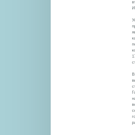
в
И
У
п
я
к
п
к
1
с
В
в
с
Г
н
в
с
г
р