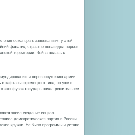
мления османцев к завоеваниям, у этой
айний фанатик, страстно ненавидел персов-
манской территории. Война велась с
бмундирова­нию и перевооружению армии.
 в кафтаны стрелецкого типа, но уже с
го «конфуза» государь начал решительнее
ровозгласил создание социал-
 социал-демократическая партия в России
тские кружки. Не было программы и устава