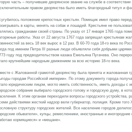
торую часть – получившие дворянское звание на службе в соответствии 
сключительным правом дворянства было иметь благородный титул и фа
сугубилось положение крепостных крестьян. Помещик имел право переда
роигрывать в карты, менять на собак и лошадей. Крестьяне не пользова
влялись гражданами своей страны. По указу от 17 января 1765 года по
аторжные работы. Указ от 22 августа 1767 года запрещал крестьянам ж
овинностей за весь 18 век вырос в 12 раз. В 60-70 года 18-го века по Р
огда под именем Петра III разные люди объявляли себя добрыми царям
773 году под предводительством казака Емельяна Пугачева. Оно перер
тало крупнейшим народным движением за всю историю 18-го века.
месте с Жалованной грамотой дворянству была принята и жалованная гр
ыгоды городам Российской империи». По этому документу города получ
тало юридическим лицом, могло иметь собственность, иметь доходы с и
ородское собрание выбирало городского голову и городскую думу, в кот
аселения. К этим органам переходили вопросы городского устройства, ра
семи действиями жесткий надзор вели губернатор, полиция. Кроме того
ословную структуру городских жителей. Все население городов делилос
ородские обыватели», купцы, ремесленники, иностранные и иногородние
аботаю кормящиеся» и «мещане».