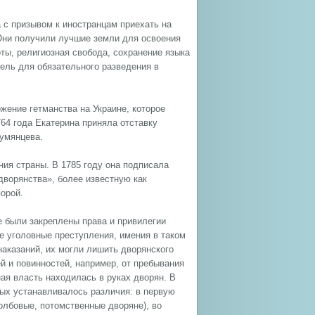
 с призывом к иностранцам приехать на
 Они получили лучшие земли для освоения
ты, религиозная свобода, сохранение языка
фель для обязательного разведения в
жение гетманства на Украине, которое
764 года Екатерина приняла отставку
Румянцева.
ия страны. В 1785 году она подписала
дворянства», более известную как
орой.
е были закреплены права и привилегии
е уголовные преступления, имения в таком
аказаний, их могли лишить дворянского
й и повинностей, например, от пребывания
ная власть находилась в руках дворян. В
рых устанавливалось различия: в первую
олбовые, потомственные дворяне), во