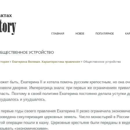
ГЛАВНАЯ
НОВОЕ
ПОПУЛЯРНОЕ
КАР
БЩЕСТВЕННОЕ УСТРОЙСТВО
стория
»
Екатерина Великая. Характеристика правления
» Общественное устройство
ожет быть, Екатерина II и хотела помочь русским крепостным, но она оч
озвели дворяне. Императрица знала: при первых же ограничениях привил
ласть. Поэтому в своей политике Екатерина постоянно делала уступки д
худшалось и ухудшалось.
 первые годы своего правления Екатерина II резко ограничила экономич
роведена секуляризация церковных земель. Число монастырей в России 
той операции пошли в казну. Церковные крестьяне были переданы в вед
азывать «экономическими».