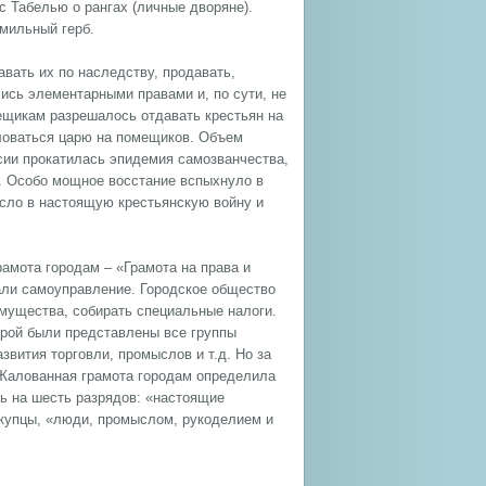
с Табелью о рангах (личные дворяне).
мильный герб.
вать их по наследству, продавать,
лись элементарными правами и, по сути, не
мещикам разрешалось отдавать крестьян на
аловаться царю на помещиков. Объем
оссии прокатилась эпидемия самозванчества,
и. Особо мощное восстание вспыхнуло в
осло в настоящую крестьянскую войну и
амота городам – «Грамота на права и
али самоуправление. Городское общество
мущества, собирать специальные налоги.
орой были представлены все группы
звития торговли, промыслов и т.д. Но за
 Жалованная грамота городам определила
ь на шесть разрядов: «настоящие
 купцы, «люди, промыслом, рукоделием и