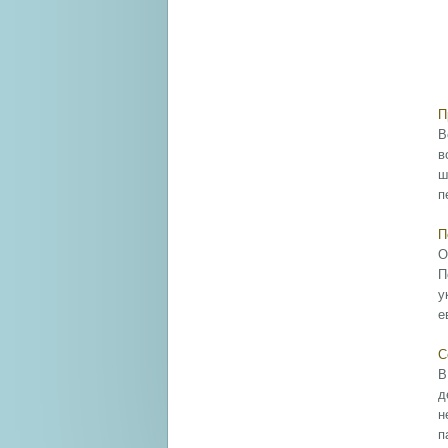
П
В
в
ш
п
П
О
П
у
е
С
В
д
н
п