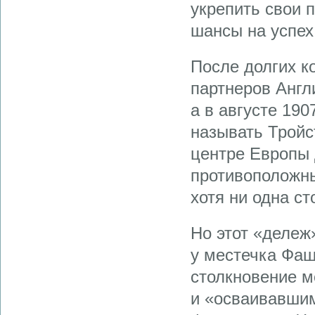
укрепить свои 
шансы на успех
После долгих к
партнеров Англи
а в августе 190
называть Тройс
центре Европы 
противоположны
хотя ни одна ст
Но этот «дележ
у местечка Фаш
столкновение 
и «осваивавшим