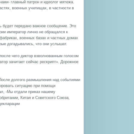
нами- главный патрон и идеолог мятежа.
астях, военных училищах, в частности в
нь будет передано важное сообщение. Это
рии император лично не обращался к
 фабриках, военных базах и частных домах
рые догадывались, что они услышат.
 после чего диктор взволнованным голосом
атор зачитает сейчас рескрипт». Дорожное
 После долгого размышления над событиями
ировать ситуацию при помощи
ал, -Мы отдали приказ нашему
британии, Китая и Советского Союза,
декларации