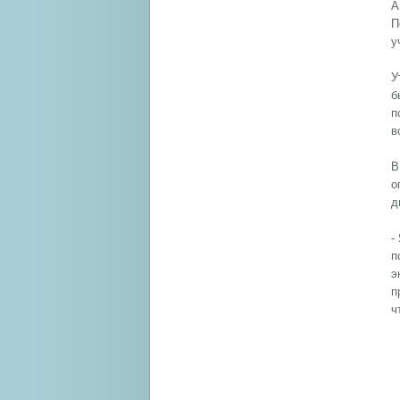
А
П
у
У
б
п
в
В
о
д
-
п
э
п
ч