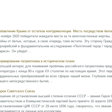
збавление Крыма от остатков контрреволюции. Месть посредством белог
 ноябре 1920 победители жаждали мести за те многочисленные жертвы, 
ойны от белых, которые, в свою очередь тоже мстили. Эту сторону Гра
рхирейский в фундаментальном исследовании «Політичний терор і терориз
ариси». Он убедит ...
ормирование патриотизма в историческом плане
ольшой интерес для понимания проблемы российского патриотизма пред
итература с конца 80-х годов XX столетия по настоящее время. Этот пе
ардинальных преобразований во всех сферах нашей жизни. Глубокие изм
ашего непосредственного бытия, ...
ерои Советского Союза
ешение об установлении высшей степени отличия СССР – звания Героя 
равительством и Коммунистической партией было принято 16 апреля 193
остановлением ЦИК СССР от 29 июля 1936 года, говорилось, что звание
рисваивается за личные или коллективн ...