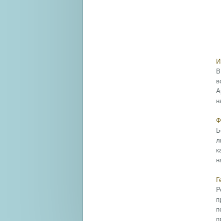
И
В
в
А
н
Ф
Б
л
к
н
Г
Р
п
п
п