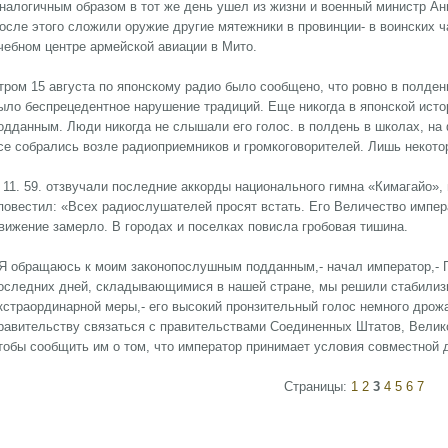
налогичным образом в тот же день ушел из жизни и военный министр Ан
осле этого сложили оружие другие мятежники в провинции- в воинских ч
чебном центре армейской авиации в Мито.
тром 15 августа по японскому радио было сообщено, что ровно в полде
ыло беспрецедентное нарушение традиций. Еще никогда в японской исто
одданным. Люди никогда не слышали его голос. в полдень в школах, на
се собрались возле радиоприемников и громкоговорителей. Лишь некото
 11. 59. отзвучали последние аккорды национального гимна «Кимагайо»,
повестил: «Всех радиослушателей просят встать. Его Величество импер
вижение замерло. В городах и поселках повисла гробовая тишина.
 Я обращаюсь к моим законопослушным подданным,- начал император,-
оследних дней, складывающимися в нашей стране, мы решили стабилиз
кстраординарной меры,- его высокий пронзительный голос немного дрож
равительству связаться с правительствами Соединенных Штатов, Велико
тобы сообщить им о том, что император принимает условия совместной 
Страницы:
1
2
3
4
5
6
7