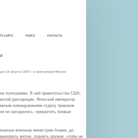
ТА САЙТА
ПОИСК
КОНТАКТЫ
ИИ
я 14 августа 1945 г. и капитуляция Японии
ена телеграмма. В ней правительства США,
мской декларации. Японский император
лавным командованием отдачу приказов
ни не находились, прекратить боевые
ржанные военным министром Анами, до
анизовать мятеж, поднять оружие, чтобы не