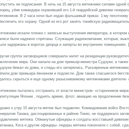
опустить ее подписания. В ночь на 15 августа мятежники силами одной 
ворец, убив командира охранявшей его 1-й гвардейской дивизии генера
ятежников. В 2 часа ночи был издан фальшивый приказ. 1-му пехотному
беспечить его охрану. Одной из его рот занять токийскую радиовещател
ятежники искали пленки с записью выступления императора, в котором 
аписи были надежно спрятаны. Служащие радиокомпании, которые, выкл
ыли задержаны в воротах дворца и заперты во внутренних помещениях. [
ругая группа заговорщиков совершила налет на резиденции руководител
аключение мира. Они напали на дом премьер-министра Судзуки, а также
удзуки бежал из дома, и следы его затерялись. Разъяренные мятежники,
блили дом премьера бензином и подожгли. Дом также спасшегося бегств
далось скрыться и еще одному разыскиваемому мятежниками деятелю- м
ятежники пытались отстранить от власти министров- «сторонников мир
апитуляции Японии , поднять армию, флот, авиацию на продолжение без
днако к утру 15 августа мятеж был подавлен. Командование войск Восто
енералом Танака, дислоцированных в районе Токио, не поддержало заг
одавлению мятежа. Обманутые офицеры и солдаты восставшей дивизии
атанака, Кога и другие офицеры- лидеры мятежа покончили с собой, сд