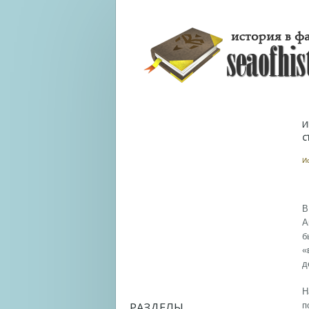
И
С
И
В
А
б
«
д
Н
РАЗДЕЛЫ
п