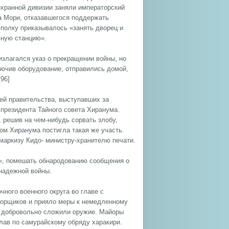
охранной дивизии заняли императорский
ла Мори, отказавшегося поддержать
 полку приказывалось «занять дворец и
ьную станцию».
излагался указ о прекращении войны, но
ючив оборудование, отправились домой,
96]
ей правительства, выступавших за
 президента Тайного совета Хиранума.
 решив на чем-нибудь сорвать злобу,
ом Хиранума постигла такая же участь.
аркизу Кидо- министру-хранителю печати.
а», помешать обнародованию сообщения о
надежной войны.
чного военного округа во главе с
оворщиков и прияло меры к немедленному
 добровольно сложили оружие. Майоры
елав по самурайскому обряду харакири.