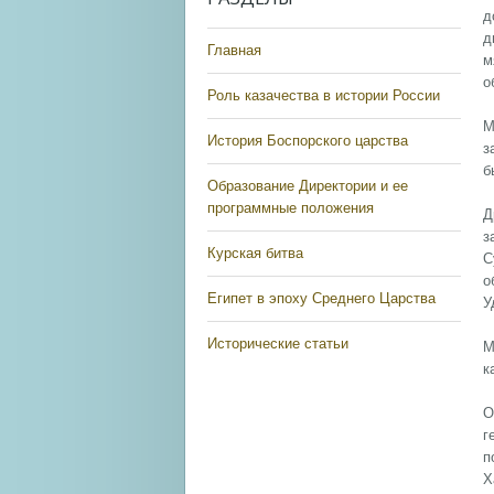
д
д
Главная
м
о
Роль казачества в истории России
М
История Боспорского царства
з
б
Образование Директории и ее
программные положения
Д
з
Курская битва
С
о
Египет в эпоху Среднего Царства
У
Исторические статьи
М
к
О
г
п
Х