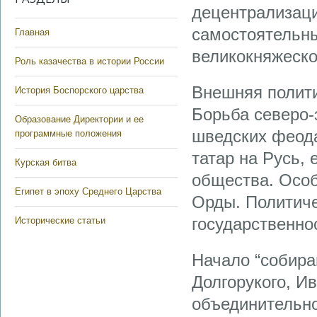
децентрализаци
самостоятельны
Главная
великокняжеско
Роль казачества в истории России
Внешняя полити
История Боспорского царства
Борьба северо-
Образование Директории и ее
шведских феода
программные положения
татар на Русь, 
Курская битва
общества. Особ
Египет в эпоху Среднего Царства
Орды. Политиче
государственно
Исторические статьи
Начало “собира
Долгорукого, И
объединительно