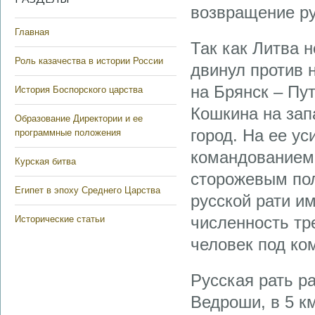
возвращение ру
Главная
Так как Литва н
Роль казачества в истории России
двинул против 
на Брянск – Пу
История Боспорского царства
Кошкина на зап
Образование Директории и ее
город. На ее ус
программные положения
командованием
Курская битва
сторожевым пол
Египет в эпоху Среднего Царства
русской рати и
численность тр
Исторические статьи
человек под ко
Русская рать р
Ведроши, в 5 к