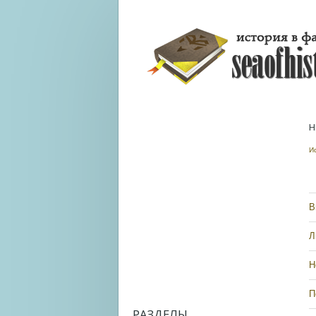
Н
И
В
Л
Н
П
РАЗДЕЛЫ