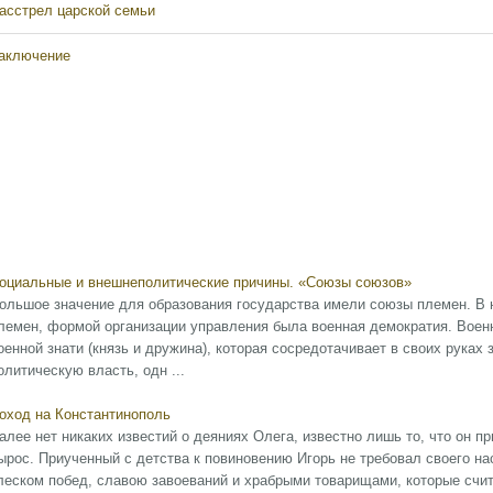
асстрел царской семьи
аключение
оциальные и внешнеполитические причины. «Союзы союзов»
ольшое значение для образования государства имели союзы племен. В 
лемен, формой организации управления была военная демократия. Воен
оенной знати (князь и дружина), которая сосредотачивает в своих руках
олитическую власть, одн ...
оход на Константинополь
алее нет никаких известий о деяниях Олега, известно лишь то, что он пр
ырос. Приученный с детства к повиновению Игорь не требовал своего на
леском побед, славою завоеваний и храбрыми товарищами, которые счита