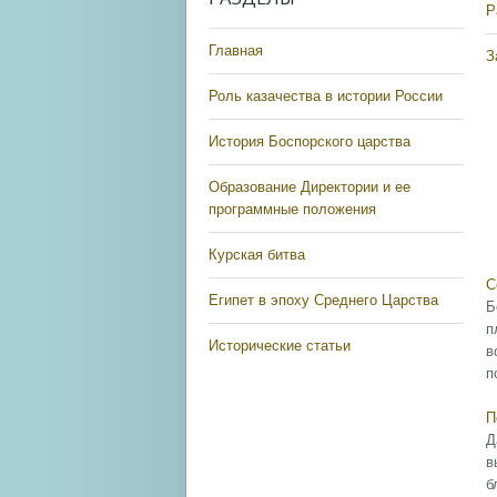
Р
Главная
З
Роль казачества в истории России
История Боспорского царства
Образование Директории и ее
программные положения
Курская битва
С
Египет в эпоху Среднего Царства
Б
п
Исторические статьи
в
п
П
Д
в
б