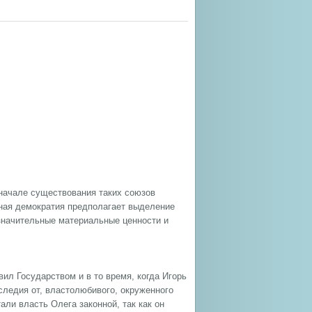
начале существования таких союзов
ная демократия предполагает выделение
 значительные материальные ценности и
вил Государством и в то время, когда Игорь
следия от, властолюбивого, окруженного
ли власть Олега законной, так как он