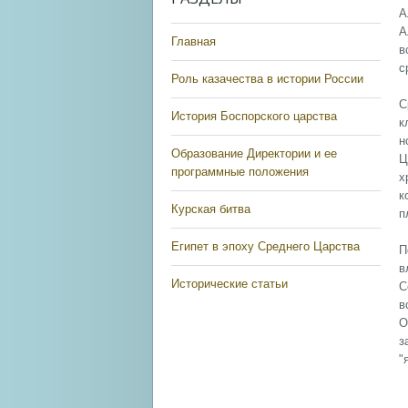
А
А
Главная
в
с
Роль казачества в истории России
С
История Боспорского царства
к
н
Образование Директории и ее
Ц
программные положения
х
к
Курская битва
п
Египет в эпоху Среднего Царства
П
в
Исторические статьи
С
в
О
з
"