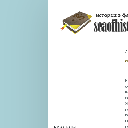
Л
И
В
о
в
о
Я
п
п
п
РАЗДЕЛЫ
п