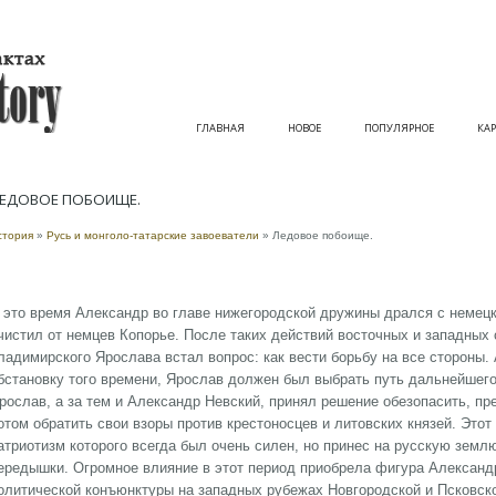
ГЛАВНАЯ
НОВОЕ
ПОПУЛЯРНОЕ
КАР
ЕДОВОЕ ПОБОИЩЕ.
стория
»
Русь и монголо-татарские завоеватели
» Ледовое побоище.
 это время Александр во главе нижегородской дружины дрался с немецк
чистил от немцев Копорье. После таких действий восточных и западных 
ладимирского Ярослава встал вопрос: как вести борьбу на все стороны
бстановку того времени, Ярослав должен был выбрать путь дальнейшего
рослав, а за тем и Александр Невский, принял решение обезопасить, пр
отом обратить свои взоры против крестоносцев и литовских князей. Этот
атриотизм которого всегда был очень силен, но принес на русскую землю
ередышки. Огромное влияние в этот период приобрела фигура Александ
олитической конъюнктуры на западных рубежах Новгородской и Псковско