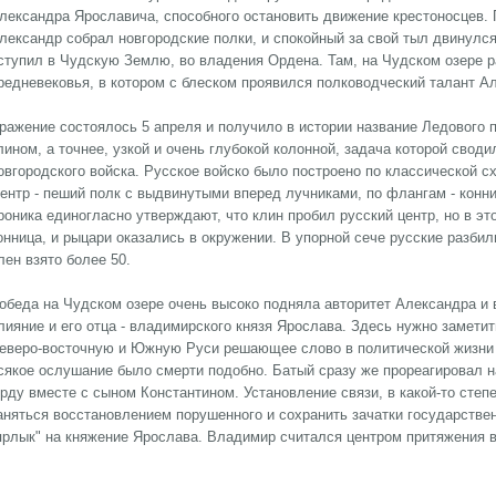
лександра Ярославича, способного остановить движение крестоносцев. 
лександр собрал новгородские полки, и спокойный за свой тыл двинулся 
ступил в Чудскую Землю, во владения Ордена. Там, на Чудском озере 
редневековья, в котором с блеском проявился полководческий талант А
ражение состоялось 5 апреля и получило в истории название Ледового
лином, а точнее, узкой и очень глубокой колонной, задача которой свод
овгородского войска. Русское войско было построено по классической 
ентр - пеший полк с выдвинутыми вперед лучниками, по флангам - конн
роника единогласно утверждают, что клин пробил русский центр, но в э
онница, и рыцари оказались в окружении. В упорной сече русские разбил
лен взято более 50.
обеда на Чудском озере очень высоко подняла авторитет Александра и 
лияние и его отца - владимирского князя Ярослава. Здесь нужно заметит
еверо-восточную и Южную Руси решающее слово в политической жизни 
сякое ослушание было смерти подобно. Батый сразу же прореагировал н
рду вместе с сыном Константином. Установление связи, в какой-то степ
аняться восстановлением порушенного и сохранить зачатки государствен
ярлык" на княжение Ярослава. Владимир считался центром притяжения 