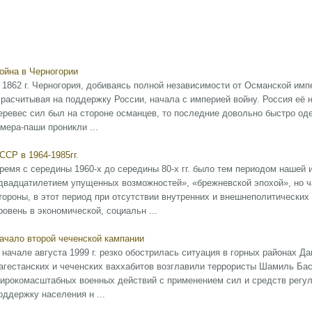
ойна в Черногории
 1862 г. Черногория, добиваясь полной независимости от Османской им
 расчитывая на поддержку России, начала с империей войну. Россия её 
еревес сил был на стороне османцев, то последние довольно быстро о
мера-паши проникли ...
ССР в 1964-1985гг.
ремя с середины 1960-х до середины 80-х гг. было тем периодом нашей 
двадцатилетием упущенных возможностей», «брежневской эпохой», но ч
тороны, в этот период при отсутствии внутренних и внешнеполитически
ровень в экономической, социальн ...
ачало второй чеченской кампании
 начале августа 1999 г. резко обострилась ситуация в горных районах Д
агестанских и чеченских ваххабитов возглавили террористы Шамиль Бас
ирокомасштабных военных действий с применением сил и средств регул
оддержку населения н ...