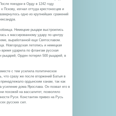
После поездки в Орду в 1242 году
к Пскову, изгнал оттуда крестоносцев и
развернулось одно из крупнейших сражений
лександра.
 побоища. Немецкие рыцари выстроились
илась к массированному удару по центру
схеме, выработанной еще Святославом.
ица. Новгородская летопись и немецкая
то время ударила по флангам русская
и рыцарей, Орден потерял 500 рыцарей, в
вместе с тем усилила политическое
ь, что сразу же после вторжений Батыя в
принадлежало ордынским ханам, так как
а усиление дома Ярослава. Он позвал его в
ени похожей на вассалитет, позволяло
ности Руси. Константин привез на Русь
всех русских сил.