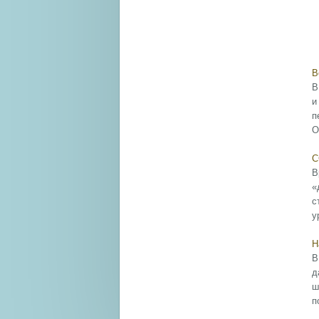
В
В
и
п
О
С
В
«
с
у
Н
В
д
ш
п