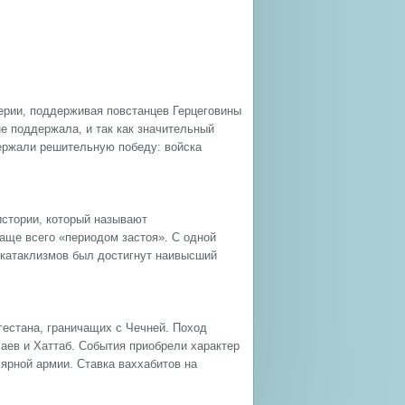
перии, поддерживая повстанцев Герцеговины
не поддержала, и так как значительный
держали решительную победу: войска
истории, который называют
аще всего «периодом застоя». С одной
х катаклизмов был достигнут наивысший
агестана, граничащих с Чечней. Поход
аев и Хаттаб. События приобрели характер
ярной армии. Ставка ваххабитов на