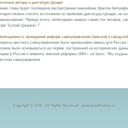
нтичные авторы о диктатуре Цезаря
аная глава будет посвящена рассмотрению важнейших фактов биографии
оторого можно считать источником по проблеме диктатуры Цезаря, на ос
ировоззрение. Прежде всего, необходимо назвать самих тех авторов, св
арк Туллий Цицерон, Г ...
еобходимость проведения реформ самоуправления (земской и городской
опросы местного самоуправления были чрезвычайно важны для России X
олжна была основываться на теории, построенной на исторических данн
еории в России к моменту земской реформы 1864 г. не было. "Мы скудны
естном самоуправлени ...
Copyright © 2026 - All Rights Reserved - www.seaofhistory.ru