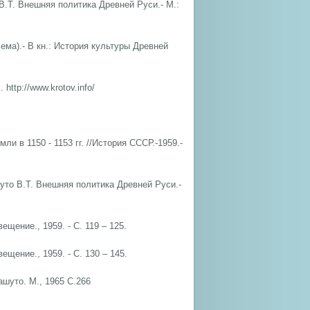
В.Т. Внешняя политика Древней Руси.- М.:
ема).- В кн.: История культуры Древней
ttp://www.krotov.info/
ли в 1150 - 1153 гг. //История СССР.-1959.-
уто В.Т. Внешняя политика Древней Руси.-
ещение., 1959. - С. 119 – 125.
ещение., 1959. - С. 130 – 145.
ашуто. М., 1965 С.266