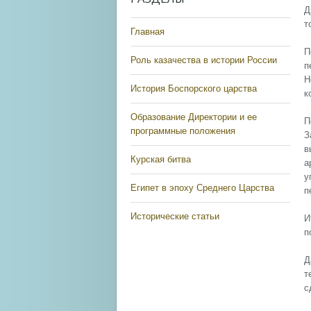
Д
т
Главная
П
Роль казачества в истории России
п
Н
История Боспорского царства
к
Образование Директории и ее
П
программные положения
З
в
Курская битва
а
у
Египет в эпоху Среднего Царства
п
Исторические статьи
И
п
Д
т
с