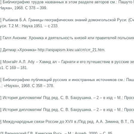
1] Библиографию трудов названных в этом разделе авторов см.: Пашуто 
Наука», 1968. С 378 – 399.
2] Рыбаков Б.А. Границы географических знаний домонгольской Руси: (Сч
уси. Т.2 М.: Наука 1951. – с 233.
3] Галл Аноним: Хроника и деятельность князей или правителей польских. h
4] Дитмар «Хроника» http://anipapism.kiev.ua/crr/crr_21.htm.
5] Монгайт А.Л. Абу – Хамид ал – Гарнати и его путешествие в русские зем
1. С 169 – 181.
6] Библиографию публикаций русских и иностранных источников см.: Паш
.: «Наука», 1968. С 358 – 378.
7] История дипломатии/ Под ред. С. В. Бахрушина. – 2 – е изд – М.: Просв
8] История дипломатии/ Под ред. С. В. Бахрушина. – 2 – е изд – М.: Просв
9] Международные связи России до XVII в./Под ред. А.А. Зимина, В.Т., П
10] Вернадский Г.В. Киевская Русь. – М.: Аграф, 2000. – С. 85