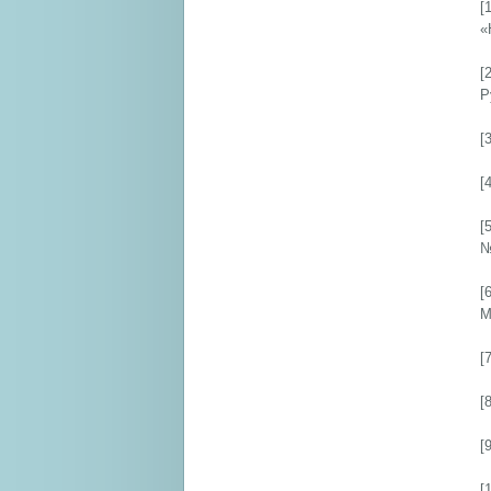
[
«
[
Р
[
[
[
№
[
М
[
[
[
[