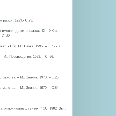
грард) , 1923.- С 23.
в именах, датах и фактах. IX – XX вв
 С. 32
ах. - Спб. М.: Наука, 1995. – С.76 - 85.
 – М.: Просвещение, 1953. – С. 56.
стианства. – М.: Знание, 1970. – С.25
стианства. – М.: Знание, 1970. – С.84
матримониальных связях // СС. 1982. Вып.