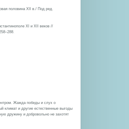
вая половина XII в./ Под ред.
танти­нополе XI и XII веков //
258–288.
центром. Жажда победы и слух о
ый климат и другие естественные выгоды
ьную дружину и добровольно не захотят