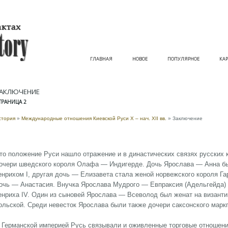
ГЛАВНАЯ
НОВОЕ
ПОПУЛЯРНОЕ
КАР
АКЛЮЧЕНИЕ
ТРАНИЦА 2
стория
»
Международные отношения Киевской Руси X – нач. XII вв.
» Заключение
то положение Руси нашло отражение и в династических связях русских 
очери шведского короля Олафа — Индигерде. Дочь Ярослава — Анна б
енрихом I, другая дочь — Елизавета стала женой норвежского короля Га
очь — Анастасия. Внучка Ярослава Мудрого — Евпраксия (Адельгейда) 
енриха IV. Один из сыновей Ярослава — Всеволод был женат на византи
ольской. Среди невесток Ярослава были также дочери саксонского марк
 Германской империей Русь связывали и оживленные торговые отношен