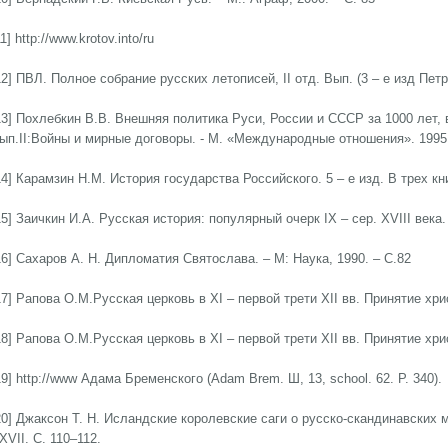
11] http://www.krotov.into/ru
12] ПВЛ. Полное собрание русских летописей, II отд. Вып. (3 – е изд Петро
13] Похлебкин В.В. Внешняя политика Руси, России и СССР за 1000 лет, 
ып.II:Войны и мирные договоры. - М. «Международные отношения». 1995.
14] Карамзин Н.М. История государства Российского. 5 – е изд. В трех книг
15] Заичкин И.А. Русская история: популярный очерк IX – сер. XVIII века.
16] Сахаров А. Н. Дипломатия Святослава. – М: Наука, 1990. – С.82
17] Рапова О.М.Русская церковь в XI – первой трети XII вв. Принятие хри
18] Рапова О.М.Русская церковь в XI – первой трети XII вв. Принятие хри
19] http://www Адама Бременского (Adam Brem. Ш, 13, school. 62. P. 340).
20] Джаксон Т. Н. Исландские королевские саги о русско-скандинавских 
XVII. С. 110–112.