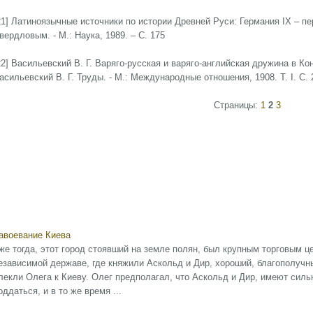
21] Латиноязычные источники по истории Древней Руси: Германия IX – пер
вердловым. - М.: Наука, 1989. – С. 175
22] Васильевский В. Г. Варяго-русская и варяго-английская дружина в Конс
асильевский В. Г. Труды. - М.: Международные отношения, 1908. Т. I. С. 
Страницы:
1
2
3
авоевание Киева
же тогда, этот город стоявший на земле полян, был крупным торговым 
езависимой державе, где княжили Аскольд и Дир, хороший, благополучн
лекли Олега к Киеву. Олег предполагал, что Аскольд и Дир, имеют сил
оддаться, и в то же время ...