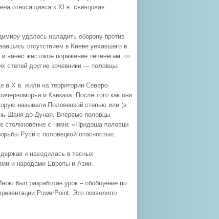
ена относящаяся к XI в. свинцовая
димиру удалось наладить оборону против
овавшись отсутствием в Киеве уехавшего в
 и нанес жестокое поражение печенегам, от
ких степей другие кочевники — половцы.
 в X в. жили на территории Северо-
ричерноморья и Кавказа. После того как они
оторую называли Половецкой степью или (в
янь-Шаня до Дуная. Впервые половцы
вое столкновение с ними: «Придоша половци
 борьбы Руси с половецкой опасностью.
 держав и находилась в тесных
ами и народами Европы и Азии.
 Мною был разработан урок – обобщение по
резентации PowerPoint. Это позволило