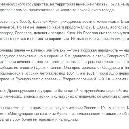
ревнерусского государства, на территории нынешней Москвы, была найд
орговая пломба, происходящая из какого-то прирейнского города.
остоянную борьбу Древней Руси приходилось вести с кочевниками. Вла
еченегов. Но тем не менее их набеги продолжались. В 1036 г., воспольз
овгород Ярослава, печенеги осадили Киев. Но Ярослав быстро вернулся
оторого они так и не смогли оправиться. Их вытеснили из причерноморс
оловцы (иначе — кипчаки или куманы)—тоже тюркская народность — еще
ападного Казахстана, но в середине X в. двинулись в степи Северного П
ытеснили печенегов, под их властью оказалась огромная территория, к
рабских источниках) Дешт-и-Кипчак. Она простиралась от Сырдарьи и Т
поминаются в русских летописях под 1054 г., а в 1061 г. произошло пер
ервое на Руськую землю воевать». Вторая половина XI – XII в. – время
так, Древнерусское государство было одной из крупнейших европейских
олитических, экономических и культурных отношениях со многими стран
анная тема нашла применения в курса истории России в 10 – м классе.
еме: «Международные контакты Руси» с использованием компьютерной п
делать урок более интересным и наглядным.