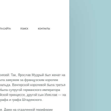
ТА САЙТА
ПОИСК
КОНТАКТЫ
князей. Так, Ярослав Мудрый был женат на
ыла замужем за французским королем
ральда. Венгерской королевой была третья
была супругой германского императора
йской принцессе, другой сын Изяслав — на
графа и графа Штаденского.
ия. Даже на отдаленной периферии