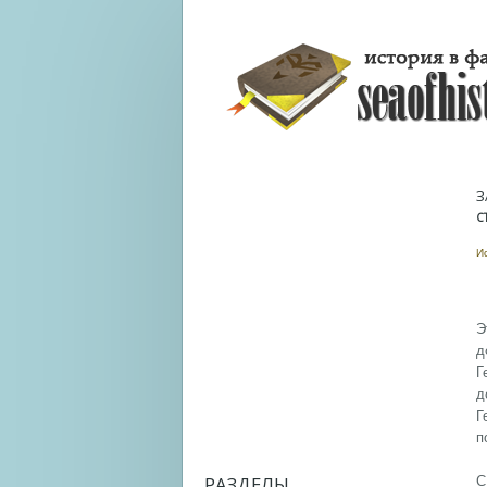
З
С
И
Э
д
Г
д
Г
п
РАЗДЕЛЫ
С