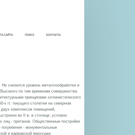
ТА САЙТА
ПОИСК
КОНТАКТЫ
. Не снизился уровень металлообработки и
. Высокого по тем временам совершенства
хитектурными принципами эллинистического
0-х гг. текущего столетия на северном
з двух комплексов помещений,
строено во II в. в столице, условно
 лиц - пританов. Общественные постройки
е погребения - монументальные
кой и варварской верхушки.