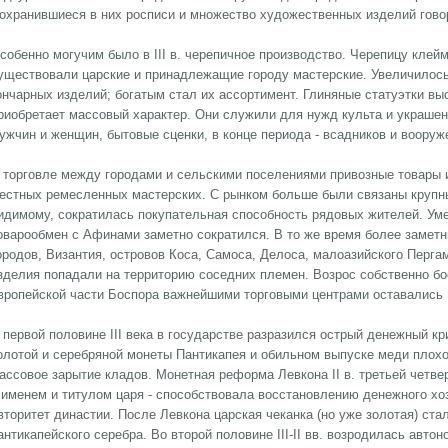
охранившиеся в них росписи и множество художественных изделий говор
собенно могучим было в III в. черепичное производство. Черепицу клейм
уществовали царские и принадлежащие городу мастерские. Увеличилось
ончарных изделий; богатым стал их ассортимент. Глиняные статуэтки в
риобретает массовый характер. Они служили для нужд культа и украшен
ужчин и женщин, бытовые сценки, в конце периода - всадников и вооруж
 торговле между городами и сельскими поселениями привозные товары 
естных ремесленных мастерских. С рынком больше были связаны крупн
идимому, сократилась покупательная способность рядовых жителей. Ум
оварообмен с Афинами заметно сократился. В то же время более замет
ородов, Византия, островов Коса, Самоса, Делоса, малоазийского Перга
зделия попадали на территорию соседних племен. Возрос собственно бос
вропейской части Боспора важнейшими торговыми центрами оставались 
 первой половине III века в государстве разразился острый денежный к
олотой и серебряной монеты Пантикапея и обильном выпуске меди плохо
ассовое зарытие кладов. Монетная реформа Левкона II в. третьей четвер
 именем и титулом царя - способствовала восстановлению денежного хоз
вторитет династии. После Левкона царская чеканка (но уже золотая) ст
антикапейского серебра. Во второй половине III-II вв. возродилась авто