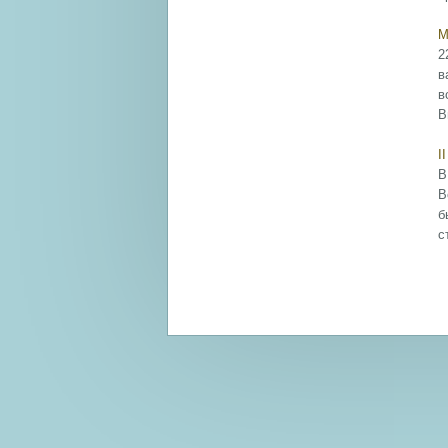
М
2
в
в
В
I
В
В
б
с