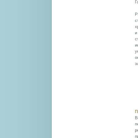
Г
Р
с
х
и
с
и
у
о
э
П
В
п
р
п