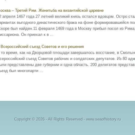
осква – Третий Рим. Женитьба на византийской царевне
2 апреля 1467 года 27 летний великий князь остался вдовцом. Остро ста
ариантах выгодного династического брака на фоне формировавшейся пол
скоре был найден.11 февраля 1469 года в Москву прибыл посол из Рима,
иссариона. Он приехал к в ...
I Всероссийский съезд Советов и его решения
 то время, как на Дворцовой площади завершалось восстание, в Смольно
сероссийский съезд Советов рабочих и солдатских депутатов. Из 80 ад
ыли представлены две губернии и одна область. 200 делегатов предста
ъезд был многопарти ...
Copyright © 2026 - All Rights Reserved - www.seaofhistory.ru