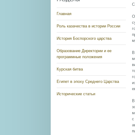
С
Главная
О
с
Роль казачества в истории России
г
п
История Боспорского царства
м
Образование Директории и ее
В
программные положения
м
в
Курская битва
т
г
Египет в эпоху Среднего Царства
и
е
Исторические статьи
В
з
м
с
а
п