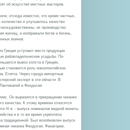
ят об искусстве местных мастеров.
или, отсюда известно, что кроме частных,
 количество и улучшилось качество
ысокохудожественны, их производство
ия жилищ, а изображали богов и богинь,
енных воинов.
из Греции уступают место продукции
ые рабовладельческие усадьбы. По-
еньшился вывоз холста в Грецию,
ным становится роль южнопонтийских
ма, Египта. Через города импортные
порский экспорт в эти области. В
Пантикапей и Феодосия.
ризис. Он выразился в прекращении чеканки
го качества. К этому времени относятся
ти III в. - выпуск номиналов медной монеты
яйства и в то же время укрепляла
ала традиционной. Был возобновлен выпуск
номная чеканка Феодосии, Фанагории,