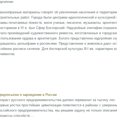
оргиппии.
азнообразные материалы говорят об увеличении населения и территории
троительных работ. Города были центрами идеологической и культурной
рамы почитаемых божеств, жили ученые, писатели, музыканты, архите
 историком в III в. был Сфер Боспорский. Надгробные эпитафии отрази
тало произведений художественного ремесла, изготовленных в городских
спользовании ордера в архитектуре. Богато представлена надгробная с
крашались рельефами и росписями. Представление о живописи дают ост
собенно росписи склепов. Для боспорской культуры Ill-I вв. характерно
лементов.
редпосылки и зарождение в России
озраст русского предпринимательства далеко перевалил за тысячу лет.
ервые ростки простейших цивилизации появляются в районах с умеренн
оссийского предпринимательства, мы решаем задачу не только описания 
роцессы способств ...