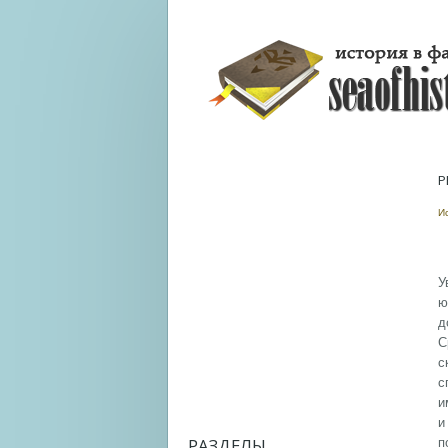
Р
И
У
ю
д
С
с
с
и
и
РАЗДЕЛЫ
п