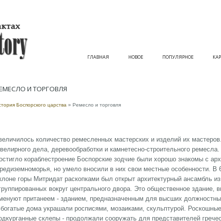
ГЛАВНАЯ
НОВОЕ
ПОПУЛЯРНОЕ
КАР
ЕМЕСЛО И ТОРГОВЛЯ
стория Боспорского царства
» Ремесло и торговля
величилось количество ремесленных мастерских и изделий их мастеров
велирного дела, деревообработки и камнетесно-строительного ремесла
остигло кораблестроение Боспорские зодчие были хорошо знакомы с ар
редиземноморья, но умело вносили в них свои местные особенности. В 6
клоне горы Митридат раскопками был открыт архитектурный ансамбль и
группированных вокруг центрального двора. Это общественное здание, вы
менуют пританеем - зданием, предназначенным для высших должностных
 богатые дома украшали росписями, мозаиками, скульптурой. Роскошны
одкурганные склепы - продолжали сооружать для представителей гречес