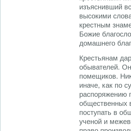
изъяснивший в
высокими слова
крестным знаме
Божие благосло
домашнего благ
Крестьянам дар
обывателей. Он
помещиков. Ник
иначе, как по 
распоряжению п
общественных в
поступать в об
ученой и межев
право производ