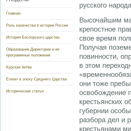
русского народа
Главная
Высочайшим ма
Роль казачества в истории России
крепостное пра
свое время пол
История Боспорского царства
Получая поземе
Образование Директории и ее
повинности, оп
программные положения
в этом переход
Курская битва
«временнообяза
Египет в эпоху Среднего Царства
они тоже пребы
освобождение п
Исторические статьи
крестьянских о
губернии особы
разбора дел и
крестьянами м