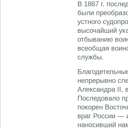
В 1867 г. посл
были преобразо
устного судопро
высочайший ука
отбыванию воинс
всеобщая воинс
службы.
Благодетельные
непрерывно сл
Александра II, 
Последовало пр
покорен Восточ
враг России — 
наносивший нам