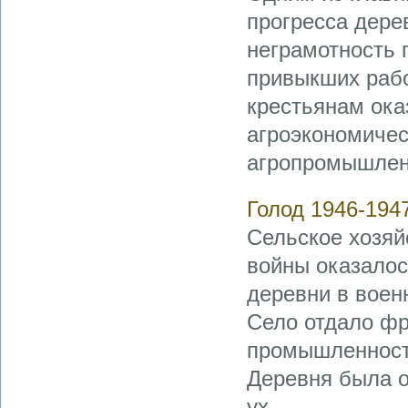
прогресса дере
неграмотность 
привыкших раб
крестьянам ок
агроэкономиче
агропромышленн
Голод 1946-194
Сельское хозяй
войны оказалос
деревни в воен
Село отдало фр
промышленност
Деревня была о
ух ...