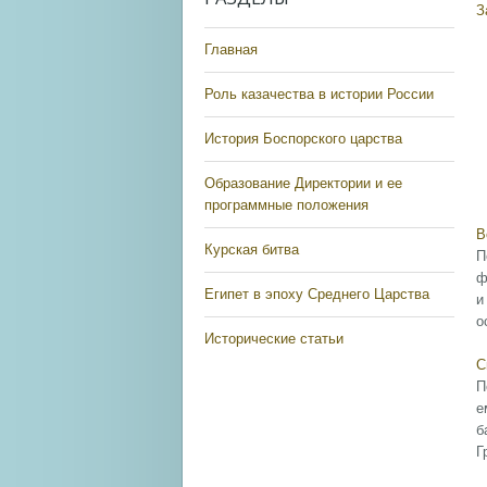
З
Главная
Роль казачества в истории России
История Боспорского царства
Образование Директории и ее
программные положения
В
Курская битва
П
ф
Египет в эпоху Среднего Царства
и
о
Исторические статьи
С
П
е
б
Г