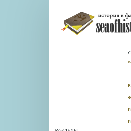
С
И
В
Ф
Р
Р
РАЗДЕЛЫ