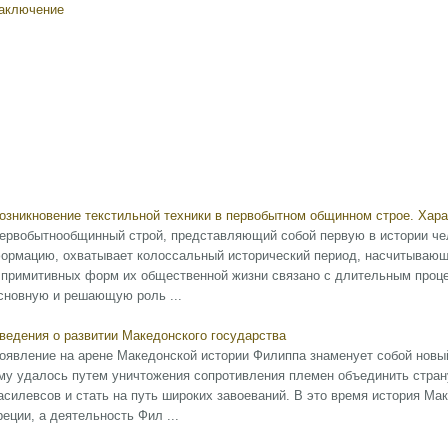
аключение
озникновение текстильной техники в первобытном общинном строе. Хара
ервобытнообщинный строй, представляющий собой первую в истории ч
ормацию, охватывает колоссальный исторический период, насчитывающ
 примитивных форм их общественной жизни связано с длительным проце
сновную и решающую роль ...
ведения о развитии Македонского государства
оявление на арене Македонской истории Филиппа знаменует собой новый
му удалось путем уничтожения сопротивления племен объединить стран
асилевсов и стать на путь широких завоеваний. В это время история Ма
реции, а деятельность Фил ...