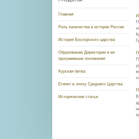
Главная
И
П
Роль казачества в истории России
н
К
История Боспорского царства
Г
Образование Директории и ее
П
программные положения
П
у
Курская битва
в
о
Египет в эпоху Среднего Царства
П
В
Исторические статьи
д
а
б