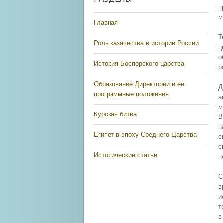
п
м
Главная
Т
Роль казачества в истории России
ц
о
История Боспорского царства
р
Образование Директории и ее
Д
программные положения
а
м
Курская битва
В
н
Египет в эпоху Среднего Царства
с
с
Исторические статьи
н
С
в
и
т
в