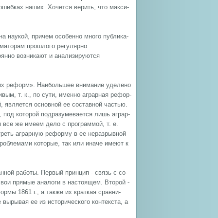
ошиб­ках на­ших. Хо­чет­ся ве­рить, что мак­си­
ау­кой, при­чем осо­бен­но мно­го пуб­ли­ка­
­ма­то­рам про­шло­го регулярно
постоянно возникают и анализируются
ких реформ». Наибольшее внимание уделено
м, т. к., по сути, имен­но аг­рар­ная ре­фор­
, яв­ля­ет­ся ос­нов­ной ее со­став­ной ча­стью.
ма”, под ко­то­рой подразумевается лишь аг­рар­
е же име­ем де­ло с про­грам­мой, т. е.
т­реть аг­рар­ную ре­фор­му в ее не­раз­рыв­ной
с про­бле­ма­ми которые, так или ина­че име­ют к
нной работы. Пер­вый прин­цип - связь с со­
 свои пря­мые ана­ло­ги в на­стоя­щем. Вто­рой -
­фор­мы 1861 г., а так­же их крат­кая срав­ни­
ы­ры­вая ее из ис­то­ри­че­ско­го кон­тек­ста, а