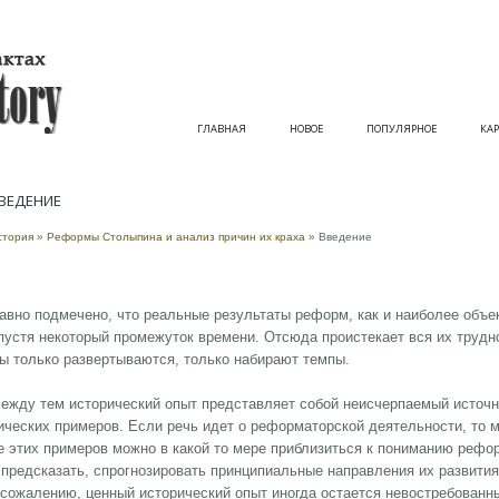
ГЛАВНАЯ
НОВОЕ
ПОПУЛЯРНОЕ
КАР
ВЕ­ДЕ­НИЕ
стория
»
Реформы Столыпина и анализ причин их краха
» Вве­де­ние
ав­но под­ме­че­но, что ре­аль­ные ре­зуль­та­ты ре­форм, как и наи­бо­лее объ­ек
пус­тя не­ко­то­рый про­ме­жу­ток вре­ме­ни. От­сю­да про­ис­те­ка­ет вся их труд­
ы толь­ко раз­вер­ты­ва­ют­ся, толь­ко на­би­ра­ют тем­пы.
е­ж­ду тем ис­то­ри­че­ский опыт пред­став­ля­ет со­бой не­ис­чер­пае­мый ис­точ­
и­че­ских при­ме­ров. Ес­ли речь идет о ре­фор­ма­тор­ской дея­тель­но­сти, то м
е этих при­ме­ров мож­но в ка­кой то ме­ре при­бли­зить­ся к по­ни­ма­нию ре­фор
 пред­ска­зать, спрог­но­зи­ро­вать прин­ци­пи­аль­ные на­прав­ле­ния их раз­ви­т
 со­жа­ле­нию, цен­ный ис­то­ри­че­ский опыт ино­гда ос­та­ет­ся не­вос­тре­бо­ван