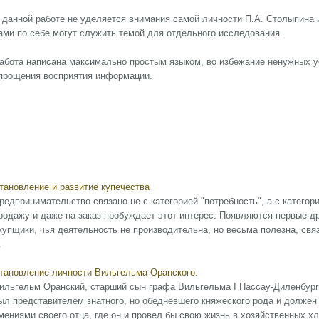
 данной работе не уделяется внимания самой личности П.А. Столыпина 
ами по себе могут служить темой для отдельного исследования.
абота написана максимально простым языком, во избежание ненужных 
прощения восприятия информации.
тановление и развитие купечества
редпринимательство связано не с категорией "потребность", а с категор
родажу и даже на заказ пробуждает этот интерес. Появляются первые д
купщики, чья деятельность не производительна, но весьма полезна, св
.
тановление личности Вильгельма Оранского.
ильгельм Оранский, старший сын графа Вильгельма I Нассау-Диленбургс
ыл представителем знатного, но обедневшего княжеского рода и должен
мениями своего отца, где он и провел бы свою жизнь в хозяйственных х