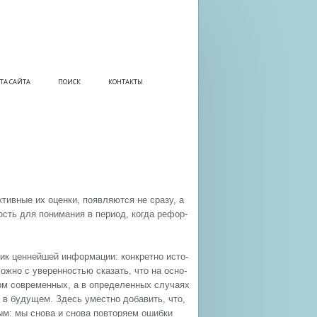
ТА САЙТА
ПОИСК
КОНТАКТЫ
­тив­ные их оцен­ки, по­яв­ля­ют­ся не сра­зу, а
ность для по­ни­ма­ния в пе­ри­од, ко­гда ре­фор­
ник цен­ней­шей ин­фор­ма­ции: кон­крет­но ис­то­
ож­но с уве­рен­но­стью ска­зать, что на ос­но­
м со­вре­мен­ных, а в оп­ре­де­лен­ных слу­ча­ях
ия в бу­ду­щем. Здесь уме­ст­но до­ба­вить, что,
­ным: мы сно­ва и сно­ва по­вто­ря­ем ошиб­ки