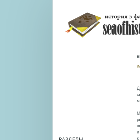
В
И
Д
с
м
М
р
в
и
РАЗДЕЛЫ
к