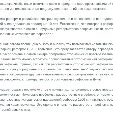
ро­шло­го, что­бы на­ши по­том­ки в свою оче­редь и в свое вре­мя за­бы­ли об 
аль­но ис­поль­зо­вать опыт пре­ды­ду­щих по­ко­ле­ний все-та­ки воз­мож­но.
е­ма реформ в российской истории тщательно и основательно ис­сле­до­ва­на н
ий бы­ло сде­ла­но за по­след­ние 10 лет. Естественно, что ин­те­рес к ре­фор
бнаруживается в свя­зи с не­уда­ча­ми ре­фор­ма­то­ров со­вре­мен­но­сти, 
азличные исторические параллели.
анная работа посвящена обзору и анализу так называемых «столыпинс
грарной реформе П. А. Сто­лы­пи­на, что представляется автору справедливы
а рас­по­ло­же­на в са­мом цен­тре про­грам­мы сто­лы­пин­ских пре­об­ра­зо­ва­ний
 пе­ча­ти час­то мож­но встре­тить сло­во­со­че­та­ние “сто­лы­пин­ская ре­фор­
ая ре­фор­ма. Однако, так как при рассмотрении столыпинских реформ мы вс
во­его ро­да упо­ря­до­чен­ной сис­те­мой, то со­вер­шен­но не­об­хо­ди­мо рас­смо
вя­зи с не­ко­то­ры­ми дру­ги­ми на­прав­ле­ния­ми ре­фор­ми­ро­ва­ния, а так­же 
ей от­но­ше­ние: к при­ме­ру, во­прос о со­от­но­ше­нии ре­фор­мы и Ду­мы.
ледует ска­зать не­сколь­ко слов о прин­ци­пах, положенных в основание да
ре­мен­но­стью. Не­ко­то­рые про­бле­мы, рас­смот­рен­ные в ре­фе­ра­те, име­ют
с­поль­зо­ва­ние ис­то­ри­че­ских па­рал­ле­лей ре­фор­мы 1906 г., к при­ме­ру, ре
ель­ная ха­рак­те­ри­сти­ка. Это сделано в попытке рас­смот­реть про­бле­му, не в
 тес­ной свя­зи с ним.