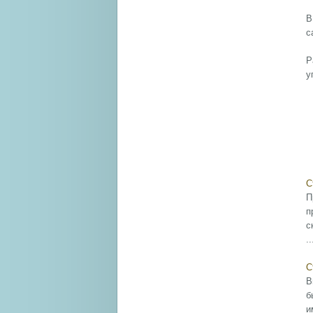
В
с
Р
у
С
П
п
с
..
С
В
б
и