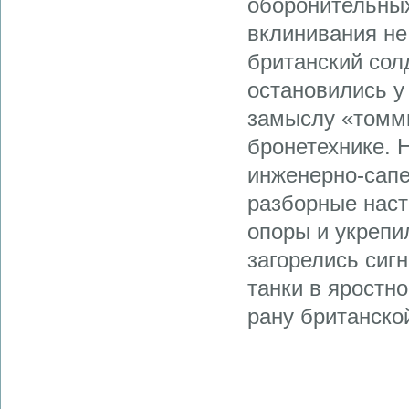
оборонительных
вклинивания не
британский сол
остановились у 
замыслу «томми
бронетехнике. 
инженерно-сапе
разборные наст
опоры и укрепи
загорелись сиг
танки в яростн
рану британско