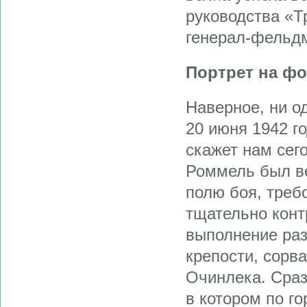
руководства «Т
генерал-фельд
Портрет на фо
Наверное, ни од
20 июня 1942 г
скажет нам сего
Роммель был ве
полю боя, треб
тщательно конт
выполнение раз
крепости, сорв
Очинлека. Сраз
в котором по г