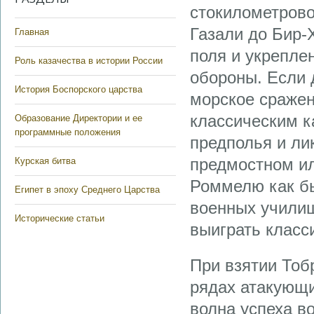
стокилометрово
Газали до Бир-
Главная
поля и укрепле
Роль казачества в истории России
обороны. Если 
История Боспорского царства
морское сражен
классическим к
Образование Директории и ее
программные положения
предполья и ли
предмостном ил
Курская битва
Роммелю как б
Египет в эпоху Среднего Царства
военных училищ
Исторические статьи
выиграть класс
При взятии Тоб
рядах атакующи
волна успеха в