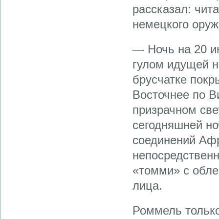
рассказал: чит
немецкого оруж
— Ночь на 20 и
гулом идущей н
брусчатке покр
Восточнее по В
призрачном све
сегодняшней но
соединений Афр
непосредственн
«томми» с обле
лица.
Роммель только