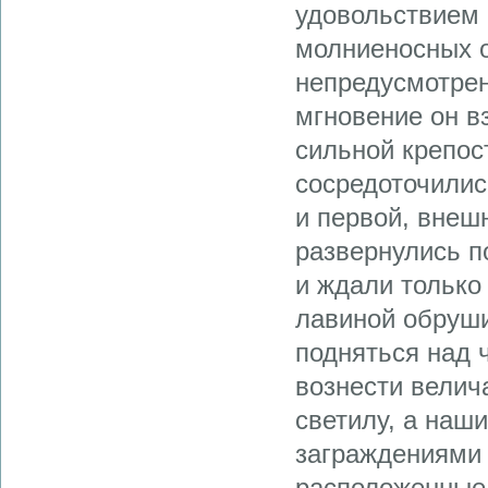
удовольствием 
молниеносных о
непредусмотрен
мгновение он в
сильной крепос
сосредоточилис
и первой, внеш
развернулись п
и ждали только
лавиной обруши
подняться над 
вознести вели
светилу, а наш
заграждениями
расположенные 