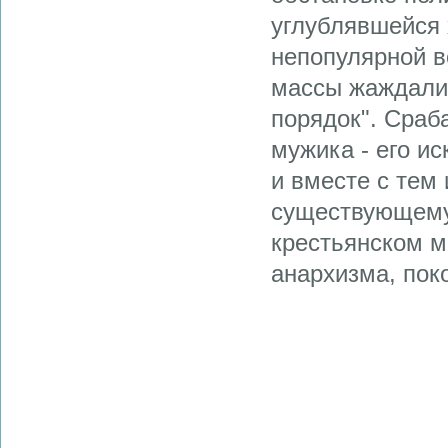
углублявшейся 
непопулярной в
массы жаждали 
порядок". Сраб
мужика - его и
и вместе с тем
существующему 
крестьянском м
анархизма, пок