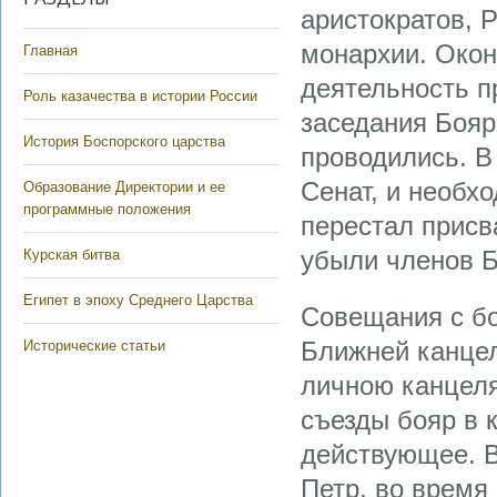
аристократов, 
монархии. Окон
Главная
деятельность п
Роль казачества в истории России
заседания Бояр
История Боспорского царства
проводились. В
Сенат, и необхо
Образование Директории и ее
программные положения
перестал присв
убыли членов Б
Курская битва
Египет в эпоху Среднего Царства
Совещания с бо
Ближней канцел
Исторические статьи
личною канцеля
съезды бояр в 
действующее. В
Петр, во время