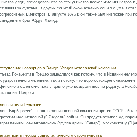
бийства дяди, последовавшего за тем убийства нескольких министров 
стившим за султана, и других событий окончательно сошёл с ума и стал
рогрессивных министров. В августе 1876 г. он также был низложен при 
озведён его брат Абдул Хамид.
тступление наваррцев в Элиду. Упадок каталанской компании
тъезд Рокаберти в Грецию замедлился как потому, что в Испании нелег
осударственного человека, так и потому, что дорогостоящее снаряжение
финские и салонские послы давно уже возвратились на родину, а Рокабе
аталонии. Педро и ...
ланы и цели Германии:
лан "Барбаросса" – план ведения военной компании против СССР - был р
тратегии молниеносной (6-7недель) войны. Он предусматривал одновре
аправлениям: ленинградскому (группа армий "Север"), московскому ("Цент
атриотизм в период социалистического строительства