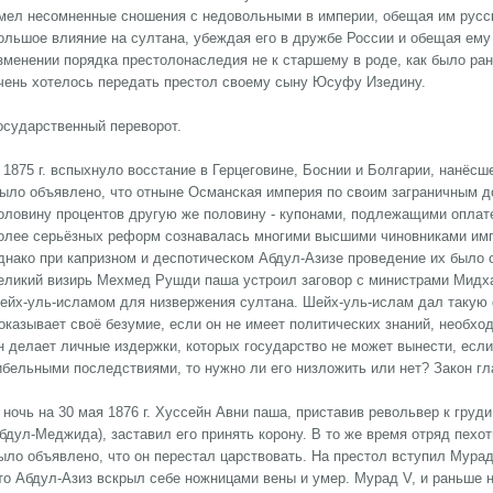
мел несомненные сношения с недовольными в империи, обещая им русск
ольшое влияние на султана, убеждая его в дружбе России и обещая ем
зменении порядка престолонаследия не к старшему в роде, как было рань
чень хотелось передать престол своему сыну Юсуфу Изедину.
осударственный переворот.
 1875 г. вспыхнуло восстание в Герцеговине, Боснии и Болгарии, нанё
ыло объявлено, что отныне Османская империя по своим заграничным д
оловину процентов другую же половину - купонами, подлежащими оплате 
олее серьёзных реформ сознавалась многими высшими чиновниками имп
днако при капризном и деспотическом Абдул-Азизе проведение их было 
еликий визирь Мехмед Рушди паша устроил заговор с министрами Мидха
ейх-уль-исламом для низвержения султана. Шейх-уль-ислам дал такую 
оказывает своё безумие, если он не имеет политических знаний, необх
н делает личные издержки, которых государство не может вынести, если
ибельными последствиями, то нужно ли его низложить или нет? Закон гла
 ночь на 30 мая 1876 г. Хуссейн Авни паша, приставив револьвер к груд
бдул-Меджида), заставил его принять корону. В то же время отряд пехот
ыло объявлено, что он перестал царствовать. На престол вступил Мура
то Абдул-Азиз вскрыл себе ножницами вены и умер. Мурад V, и раньше 