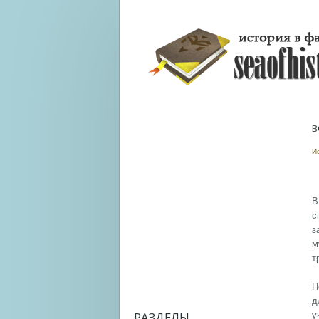
В
И
В
с
з
м
т
П
д
РАЗДЕЛЫ
у