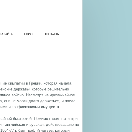
ТА САЙТА
ПОИСК
КОНТАКТЫ
ячие симпатии в Греции, которая начала
пейские державы, которые решительно
сячное войско. Несмотря на чрезвычайное
а, они не могли долго держаться, и после
знями и конфискациями имуществ.
чайной быстротой. Помимо гаремных интриг,
 - английская и русская, действовавшие по
1864-77 г. был граф Игнатьев, который