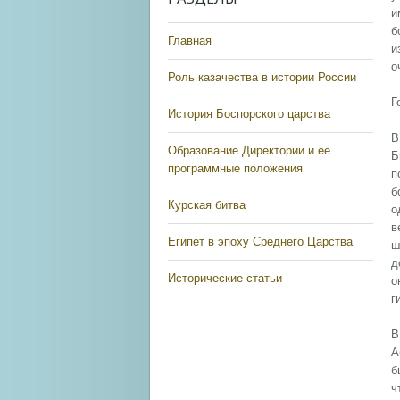
и
б
Главная
и
о
Роль казачества в истории России
Г
История Боспорского царства
В
Образование Директории и ее
Б
программные положения
п
б
Курская битва
о
в
Египет в эпоху Среднего Царства
ш
д
Исторические статьи
о
г
В
А
б
ч