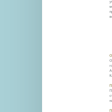
у
м
п
в
О
О
г
А
К
П
П
с
н
П