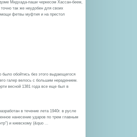
в доме Мидхада-паши черкесом Хассан-беем,
 точно так же неудобен для своих
помощи фетвы муфтия и на престол
ко было обойтись без этого выдающегося
 его галер велось с большим нерадением.
рти весной 1381 года все еще был в
азработан в течение лета 1940г. в русле
менное нанесение ударов по трем главным
р") и киевскому (&quo ...