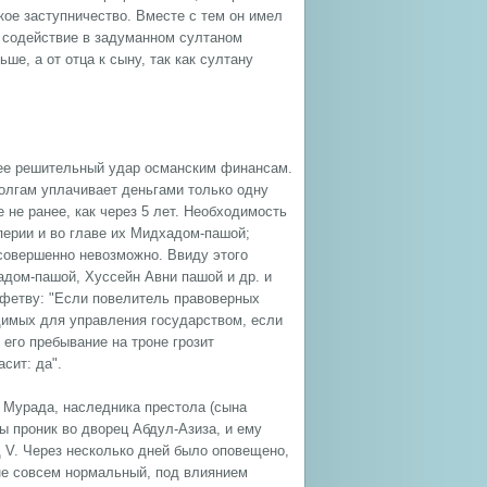
ое заступничество. Вместе с тем он имел
у содействие в задуманном султаном
ше, а от отца к сыну, так как султану
сшее решительный удар османским финансам.
олгам уплачивает деньгами только одну
не ранее, как через 5 лет. Необходимость
ерии и во главе их Мидхадом-пашой;
совершенно невозможно. Ввиду этого
дом-пашой, Хуссейн Авни пашой и др. и
фетву: "Если повелитель правоверных
одимых для управления государством, если
 его пребывание на троне грозит
сит: да".
и Мурада, наследника престола (сына
ы проник во дворец Абдул-Азиза, и ему
д V. Через несколько дней было оповещено,
не совсем нормальный, под влиянием