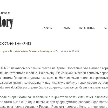
ГЛАВНАЯ
НОВОЕ
ПОПУЛЯРНОЕ
КАР
ОССТАНИЕ НА КРИТЕ
стория
»
Возникновение Османской империи
» Восстание на Крите
 1866 г. началось восстание греков на Крите. Восстание это вызвало гор
пешно готовиться к войне. На помощь Османской империи явились евро
апретили Греции заступаться за критян. На Крит было послано сорокаты
ужество критян, которые вели партизанскую войну в горах своего остров
рёх лет борьбы восстание было усмирено; повстанцы были наказаны ка
осле смерти Аали-паши великие визири стали опять сменяться с чрезвы
ля этого была ещё одна причина: при дворе султана боролись две партии
казаниям послов Англии и России. Русским послом в Константинополе в 